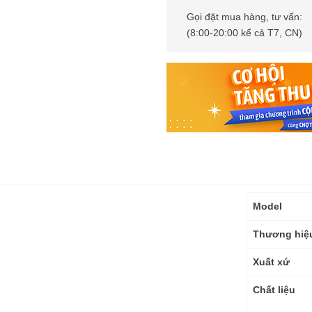
Gọi đặt mua hàng, tư vấn:
(8:00-20:00 kể cả T7, CN)
Thông
Model
số
kỹ
Thương hiệ
thuật
Xuất xứ
Chất liệu