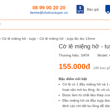
08 99 00 20 20
Báo giá
lienhe@chotructuyen.co
›
›
Cờ lê miệng hở - tuýp
Cờ lê miệng hở - tuýp lắc léo 13mm
Cờ lê miệng hở - t
Thương hiệu:
SATA
Model:
155.000đ
(đã bao g
Đặc điểm nổi bật
Cờ lê có 1 đầu miệng hở và 1 
hoạt vặn mở bu lông, ốc vít có 
Được làm từ chất liệu thép cr
Đầu miệng hở và đầu tuýp được
định các chi tiết bu lông dễ 