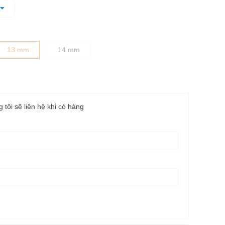
dặn, cầm nắm chắc tay
13 mm
14 mm
g tôi sẽ liên hệ khi có hàng