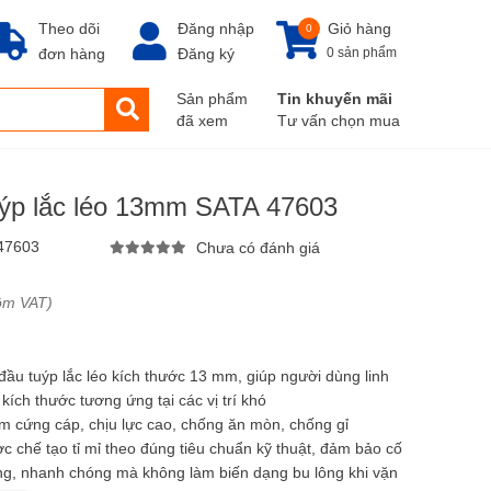
Theo dõi
Đăng nhập
Giỏ hàng
0
đơn hàng
Đăng ký
0 sản phẩm
Sản phẩm
Tin khuyến mãi
đã xem
Tư vấn chọn mua
uýp lắc léo 13mm SATA 47603
47603
Chưa có đánh giá
ồm VAT)
đầu tuýp lắc léo kích thước 13 mm, giúp người dùng linh
kích thước tương ứng tại các vị trí khó
om cứng cáp, chịu lực cao, chống ăn mòn, chống gỉ
 chế tạo tỉ mỉ theo đúng tiêu chuẩn kỹ thuật, đảm bảo cố
dàng, nhanh chóng mà không làm biến dạng bu lông khi vặn