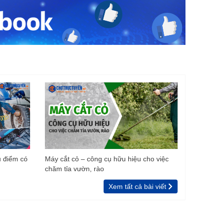
u điểm có
Máy cắt cỏ – công cụ hữu hiệu cho việc
chăm tỉa vườn, rào
Xem tất cả bài viết