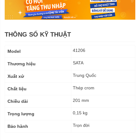
THÔNG SỐ KỸ THUẬT
Thông
41206
Model
số
kỹ
SATA
Thương hiệu
thuật
Trung Quốc
Xuất xứ
Thép crom
Chất liệu
201 mm
Chiều dài
0,15 kg
Trọng lượng
Trọn đời
Bảo hành