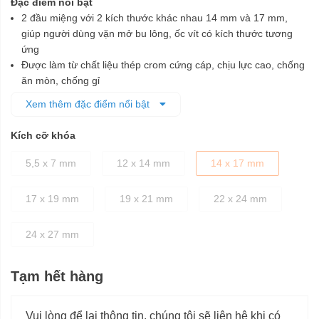
Đặc điểm nổi bật
2 đầu miệng với 2 kích thước khác nhau 14 mm và 17 mm,
giúp người dùng vặn mở bu lông, ốc vít có kích thước tương
ứng
Được làm từ chất liệu thép crom cứng cáp, chịu lực cao, chống
ăn mòn, chống gỉ
Đầu miệng được chế tạo tỉ mỉ theo đúng tiêu chuẩn kỹ thuật,
Xem thêm đặc điểm nổi bật
đảm bảo cố định các chi tiết bu lông dễ dàng, nhanh chóng mà
không làm biến dạng bu lông khi vặn
Kích cỡ khóa
Thân cờ lê được thiết kế dày dặn, cầm nắm chắc tay
5,5 x 7 mm
12 x 14 mm
14 x 17 mm
17 x 19 mm
19 x 21 mm
22 x 24 mm
24 x 27 mm
Tạm hết hàng
Vui lòng để lại thông tin, chúng tôi sẽ liên hệ khi có