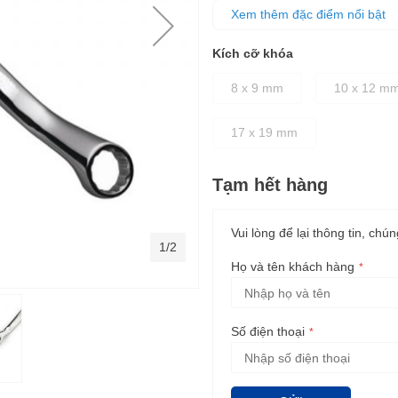
chi tiết bu lông dễ dàng, nha
Xem thêm đặc điểm nổi bật
Thân cờ lê được thiết kế dày 
Kích cỡ khóa
8 x 9 mm
10 x 12 m
17 x 19 mm
Tạm hết hàng
Vui lòng để lại thông tin, chún
1/2
Họ và tên khách hàng
Số điện thoại