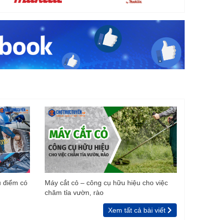
u điểm có
Máy cắt cỏ – công cụ hữu hiệu cho việc
chăm tỉa vườn, rào
Xem tất cả bài viết