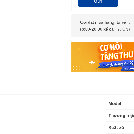
GỬI
Gọi đặt mua hàng, tư vấn:
(8:00-20:00 kể cả T7, CN)
Thông
Model
số
kỹ
Thương hiệ
thuật
Xuất xứ