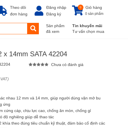
Theo dõi
Đăng nhập
Giỏ hàng
0
đơn hàng
Đăng ký
0 sản phẩm
Sản phẩm
Tin khuyến mãi
đã xem
Tư vấn chọn mua
12 x 14mm SATA 42204
42204
Chưa có đánh giá
 VAT)
khác nhau 12 mm và 14 mm, giúp người dùng vặn mở bu
ng ứng
om cứng cáp, chịu lực cao, chống ăn mòn, chống gỉ
ó độ nghiêng giúp dễ thao tác
2 khía theo đúng tiêu chuẩn kỹ thuật, đảm bảo cố định các