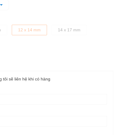
nh chóng mà không làm biến dạng bu lông khi vặn
dặn, cầm nắm chắc tay
m
12 x 14 mm
14 x 17 mm
g tôi sẽ liên hệ khi có hàng