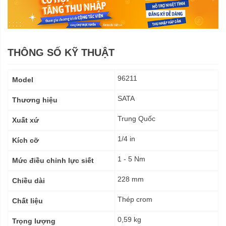
THÔNG SỐ KỸ THUẬT
Thông
96211
Model
số
kỹ
SATA
Thương hiệu
thuật
Trung Quốc
Xuất xứ
1/4 in
Kích cỡ
1 - 5 Nm
Mức điều chỉnh lực siết
228 mm
Chiều dài
Thép crom
Chất liệu
0,59 kg
Trọng lượng