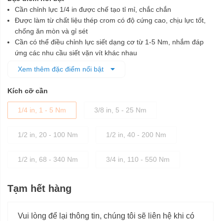
Cần chỉnh lực 1/4 in được chế tạo tỉ mỉ, chắc chắn
Được làm từ chất liệu thép crom có độ cứng cao, chịu lực tốt,
chống ăn mòn và gỉ sét
Cần có thể điều chỉnh lực siết dạng cơ từ 1-5 Nm, nhắm đáp
ứng các nhu cầu siết vặn vít khác nhau
Có chốt khóa hãm để ngăn sự thay đổi đột ngột của lực siết
Xem thêm đặc điểm nổi bật
Tay cầm bằng nhôm có khía nhỏ đan chéo cho khả năng chống
trơn trượt tốt
Kích cỡ cần
Cần nhỏ gọn, trọng lượng nhẹ, dễ cất giữ và vận chuyển
1/4 in, 1 - 5 Nm
3/8 in, 5 - 25 Nm
1/2 in, 20 - 100 Nm
1/2 in, 40 - 200 Nm
1/2 in, 68 - 340 Nm
3/4 in, 110 - 550 Nm
Tạm hết hàng
Vui lòng để lại thông tin, chúng tôi sẽ liên hệ khi có