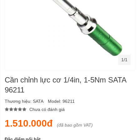
1/1
Cần chỉnh lực cơ 1/4in, 1-5Nm SATA
96211
Thương hiệu:
SATA
Model:
96211
Chưa có đánh giá
1.510.000đ
(đã bao gồm VAT)
Đặc điểm nổi bật