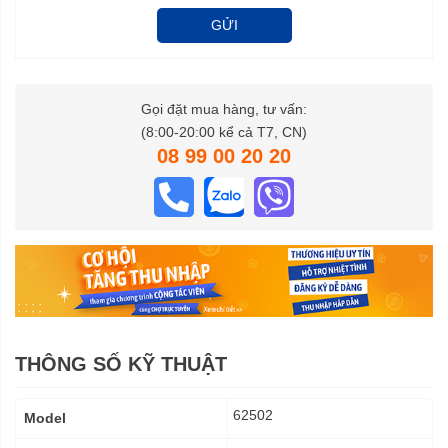
GỬI
Gọi đặt mua hàng, tư vấn:
(8:00-20:00 kể cả T7, CN)
08 99 00 20 20
THÔNG SỐ KỸ THUẬT
Thông
62502
Model
số