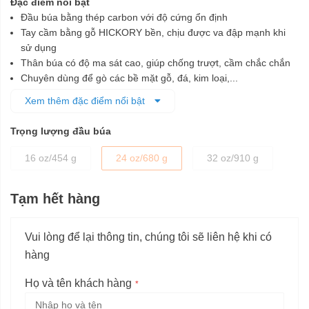
Đặc điểm nổi bật
Đầu búa bằng thép carbon với độ cứng ổn định
Tay cầm bằng gỗ HICKORY bền, chịu được va đập mạnh khi
sử dụng
Thân búa có độ ma sát cao, giúp chống trượt, cầm chắc chắn
Chuyên dùng để gò các bề mặt gỗ, đá, kim loại,...
Sản phẩm được bảo hành 01 năm (Đầu búa không được bảo
Xem thêm đặc điểm nổi bật
hành)
Trọng lượng đầu búa
16 oz/454 g
24 oz/680 g
32 oz/910 g
Tạm hết hàng
Vui lòng để lại thông tin, chúng tôi sẽ liên hệ khi có
hàng
Họ và tên khách hàng