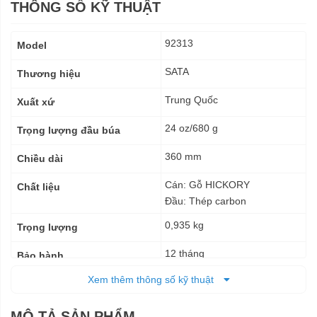
THÔNG SỐ KỸ THUẬT
Thông
92313
Model
số
kỹ
SATA
Thương hiệu
thuật
Trung Quốc
Xuất xứ
24 oz/680 g
Trọng lượng đầu búa
360 mm
Chiều dài
Cán: Gỗ HICKORY
Chất liệu
Đầu: Thép carbon
0,935 kg
Trọng lượng
12 tháng
Bảo hành
Xem thêm thông số kỹ thuật
MÔ TẢ SẢN PHẨM