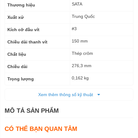
kỹ
SATA
Thương hiệu
thuật
Trung Quốc
Xuất xứ
#3
Kích cỡ đầu vít
150 mm
Chiều dài thanh vít
Thép crôm
Chất liệu
276,3 mm
Chiều dài
0,162 kg
Trọng lượng
Trọn đời
Bảo hành
Xem thêm thông số kỹ thuật
MÔ TẢ SẢN PHẨM
CÓ THỂ BẠN QUAN TÂM