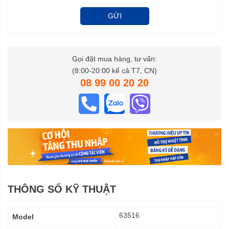
GỬI
Gọi đặt mua hàng, tư vấn:
(8:00-20:00 kể cả T7, CN)
08 99 00 20 20
THÔNG SỐ KỸ THUẬT
Thông
63516
Model
số