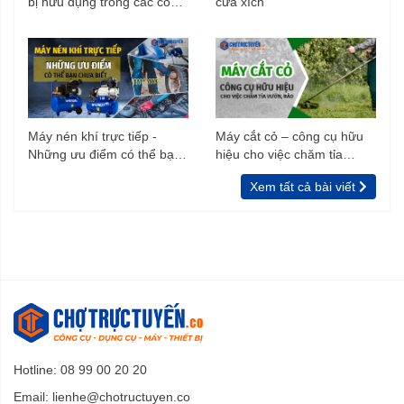
bị hữu dụng trong các công
cưa xích
trình xây dựng
Máy nén khí trực tiếp -
Máy cắt cỏ – công cụ hữu
Những ưu điểm có thể bạn
hiệu cho việc chăm tỉa
chưa biết
vườn, rào
Xem tất cả bài viết
Hotline: 08 99 00 20 20
Email:
lienhe@chotructuyen.co