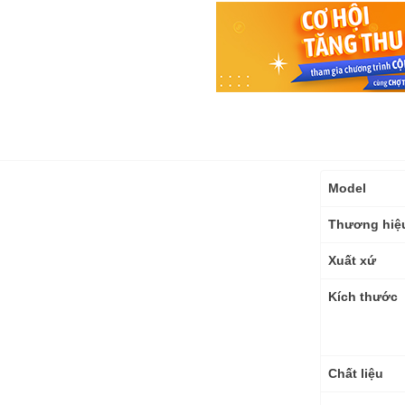
Thông
Model
số
kỹ
Thương hiệ
thuật
Xuất xứ
Kích thước
Chất liệu