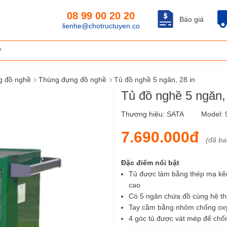
08 99 00 20 20
Báo giá
lienhe@chotructuyen.co
›
›
g đồ nghề
Thùng đựng đồ nghề
Tủ đồ nghề 5 ngăn, 28 in
Tủ đồ nghề 5 ngăn,
Thương hiệu:
SATA
Model:
7.690.000đ
(đã b
Đặc điểm nổi bật
Tủ được làm bằng thép mạ kẽm
cao
Có 5 ngăn chứa đồ cùng hệ thố
Tay cầm bằng nhôm chống ox
4 góc tủ được vát mép để chố