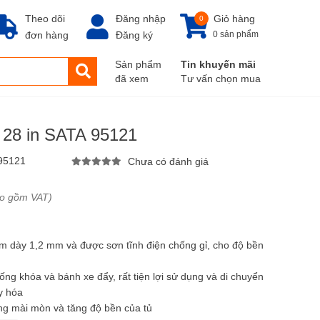
Theo dõi
Đăng nhập
Giỏ hàng
0
đơn hàng
Đăng ký
0 sản phẩm
Sản phẩm
Tin khuyến mãi
đã xem
Tư vấn chọn mua
 28 in SATA 95121
95121
Chưa có đánh giá
ao gồm VAT)
 dày 1,2 mm và được sơn tĩnh điện chống gỉ, cho độ bền
ng khóa và bánh xe đẩy, rất tiện lợi sử dụng và di chuyển
y hóa
ng mài mòn và tăng độ bền của tủ