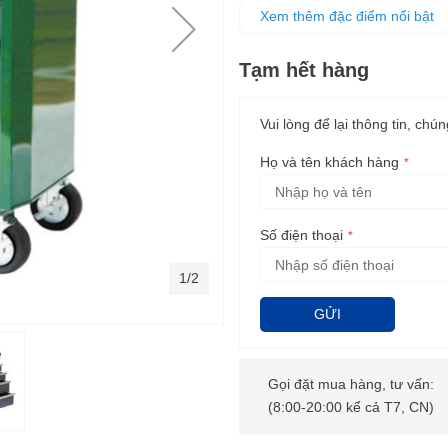
Tất cả ngăn chứa đều có lớp l
Xem thêm đặc điểm nổi bật
Khả năng chịu tải lên đến 200
Tủ được chế tạo thông minh để
Tạm hết hàng
Vui lòng để lại thông tin, chún
Họ và tên khách hàng
Số điện thoại
1/2
GỬI
Gọi đặt mua hàng, tư vấn:
(8:00-20:00 kể cả T7, CN)