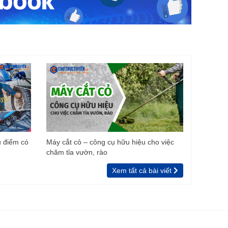
u điểm có
Máy cắt cỏ – công cụ hữu hiệu cho việc
chăm tỉa vườn, rào
Xem tất cả bài viết