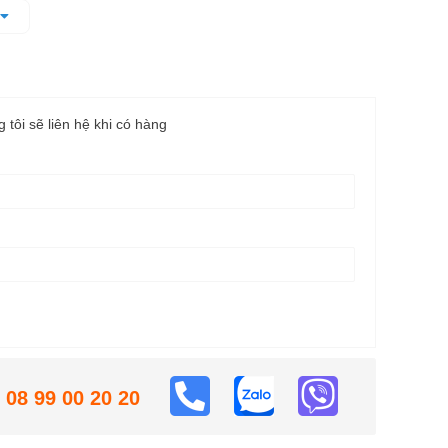
ót
 kg
 hỗ trợ lấy các công cụ dễ dàng khi làm việc
g tôi sẽ liên hệ khi có hàng
08 99 00 20 20