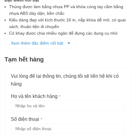
Đặc điểm nổi bật
Thùng được làm bằng nhựa PP và khóa cùng tay cầm bằng
nhựa ABS dày dặn, bền chắc
Kiểu dáng đẹp với kích thước 16 in, nắp khóa dễ mở, có quai
xách, thuận tiện di chuyển
Có khay được chia nhiều ngăn để đựng các dụng cụ nhỏ
Thiết kế tải độc đáo để đáp ứng nhu cầu đựng các công cụ
Xem thêm đặc điểm nổi bật
khác nhau
Thùng được chế tạo thông minh để hỗ trợ lấy các công cụ dễ
Tạm hết hàng
dàng khi làm việc
Vui lòng để lại thông tin, chúng tôi sẽ liên hệ khi có
hàng
Họ và tên khách hàng
Số điện thoại