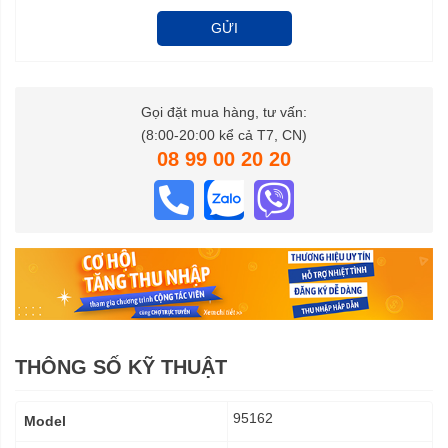
GỬI
Gọi đặt mua hàng, tư vấn:
(8:00-20:00 kể cả T7, CN)
08 99 00 20 20
THÔNG SỐ KỸ THUẬT
Thông
95162
Model
số