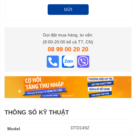
GỬI
Gọi đặt mua hàng, tư vấn:
(8:00-20:00 kể cả T7, CN)
08 99 00 20 20
THÔNG SỐ KỸ THUẬT
Thông
DTD149Z
Model
số