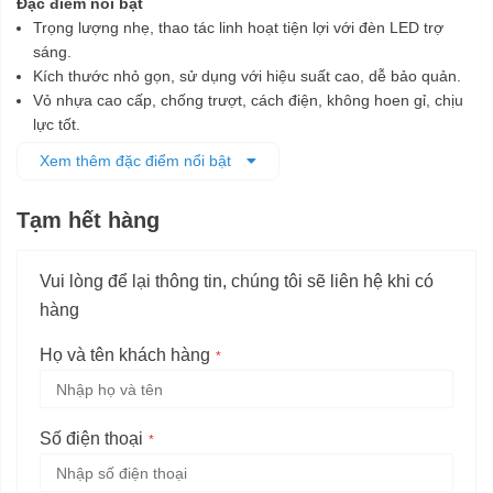
Đặc điểm nổi bật
Trọng lượng nhẹ, thao tác linh hoạt tiện lợi với đèn LED trợ
sáng.
Kích thước nhỏ gọn, sử dụng với hiệu suất cao, dễ bảo quản.
Vỏ nhựa cao cấp, chống trượt, cách điện, không hoen gỉ, chịu
lực tốt.
Độ rung giảm đáng kể so với các sản phẩm truyền thống.
Xem thêm đặc điểm nổi bật
Dễ dàng kết hợp với các đầu vít chuyên dụng đáp ứng tối đa
nhu cầu người dùng.
Tạm hết hàng
Pin bền bỉ, ổn định hơn với hệ thống bảo vệ pin điện tử (ECP).
Vui lòng để lại thông tin, chúng tôi sẽ liên hệ khi có
hàng
Họ và tên khách hàng
Số điện thoại