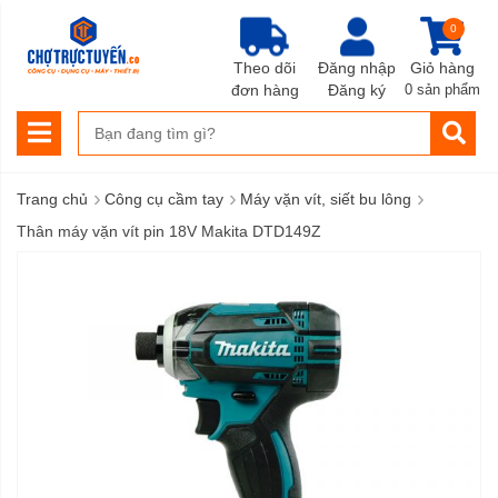
0
Theo dõi
Đăng nhập
Giỏ hàng
đơn hàng
Đăng ký
0 sản phẩm
›
›
›
Trang chủ
Công cụ cầm tay
Máy vặn vít, siết bu lông
Thân máy vặn vít pin 18V Makita DTD149Z