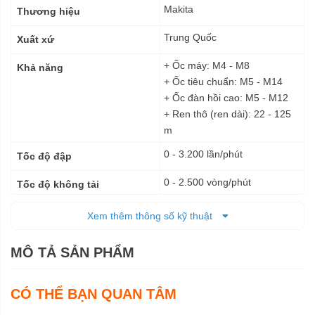
kỹ
Makita
Thương hiệu
thuật
Trung Quốc
Xuất xứ
+ Ốc máy: M4 - M8
Khả năng
+ Ốc tiêu chuẩn: M5 - M14
+ Ốc đàn hồi cao: M5 - M12
+ Ren thô (ren dài): 22 - 125
m
0 - 3.200 lần/phút
Tốc độ đập
0 - 2.500 vòng/phút
Tốc độ không tải
165 N·m
Lực siết tối đa
Xem thêm thông số kỹ thuật
Pin
Nguồn cấp
MÔ TẢ SẢN PHẨM
135 x 79 x 238 mm
Kích thước (DxRxC)
CÓ THỂ BẠN QUAN TÂM
1,3 - 1,6 Kg
Trọng lượng tịnh