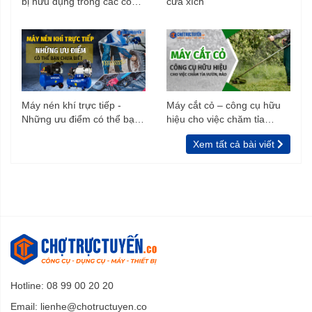
bị hữu dụng trong các công
cưa xích
trình xây dựng
Máy nén khí trực tiếp -
Máy cắt cỏ – công cụ hữu
Những ưu điểm có thể bạn
hiệu cho việc chăm tỉa
chưa biết
vườn, rào
Xem tất cả bài viết
Hotline: 08 99 00 20 20
Email:
lienhe@chotructuyen.co