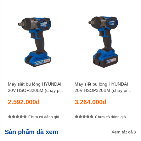
1,0 kg -1,2 kg
Trọng lượng tịnh
6 tháng
Bảo hành
Máy siết bu lông HYUNDAI
Máy siết bu lông HYUNDAI
20V HSOP320BM (chạy pin
20V HSOP320BM (chạy pin
2AH)
4AH)
2.592.000đ
3.264.000đ
Chưa có đánh giá
Chưa có đánh giá
Sản phẩm đã xem
Xem tất cả