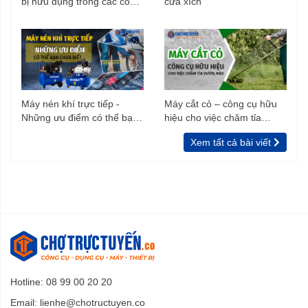
bị hữu dụng trong các công
cưa xích
trình xây dựng
Máy nén khí trực tiếp -
Máy cắt cỏ – công cụ hữu
Những ưu điểm có thể bạn
hiệu cho việc chăm tỉa
chưa biết
vườn, rào
Xem tất cả bài viết
Hotline: 08 99 00 20 20
Email:
lienhe@chotructuyen.co