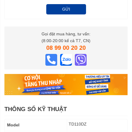
GỬI
Gọi đặt mua hàng, tư vấn:
(8:00-20:00 kể cả T7, CN)
08 99 00 20 20
THÔNG SỐ KỸ THUẬT
Thông
TD110DZ
Model
số