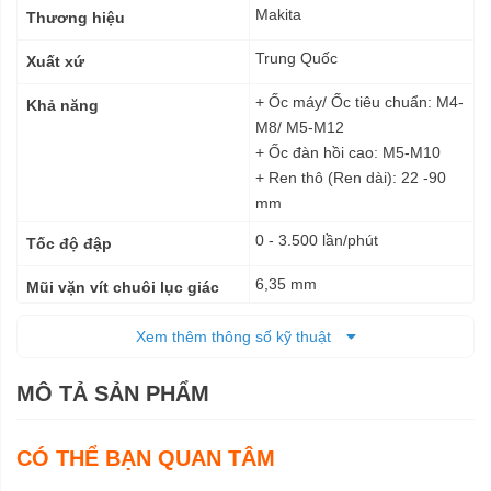
kỹ
Makita
Thương hiệu
thuật
Trung Quốc
Xuất xứ
+ Ốc máy/ Ốc tiêu chuẩn: M4-
Khả năng
M8/ M5-M12
+ Ốc đàn hồi cao: M5-M10
+ Ren thô (Ren dài): 22 -90
mm
0 - 3.500 lần/phút
Tốc độ đập
6,35 mm
Mũi vặn vít chuôi lục giác
0 - 2.600 vòng/phút
Tốc độ không tải
Xem thêm thông số kỹ thuật
110 N.m
Lực siết tối đa
MÔ TẢ SẢN PHẨM
Pin
Nguồn cấp
CÓ THỂ BẠN QUAN TÂM
153 x 66 x 204 mm
Kích thước (DxRxC)