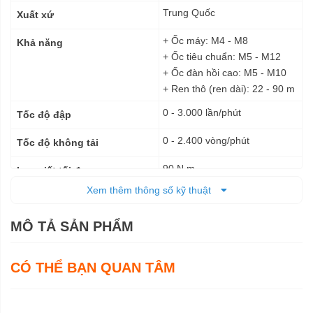
thuật
Trung Quốc
Xuất xứ
+ Ốc máy: M4 - M8
Khả năng
+ Ốc tiêu chuẩn: M5 - M12
+ Ốc đàn hồi cao: M5 - M10
+ Ren thô (ren dài): 22 - 90 m
0 - 3.000 lần/phút
Tốc độ đập
0 - 2.400 vòng/phút
Tốc độ không tải
90 N.m
Lực siết tối đa
Xem thêm thông số kỹ thuật
Pin
Nguồn cấp
MÔ TẢ SẢN PHẨM
155 x 54 x 178 mm
Kích thước (DxRxC)
0,92 kg
Trọng lượng tịnh
CÓ THỂ BẠN QUAN TÂM
6 tháng
Bảo hành