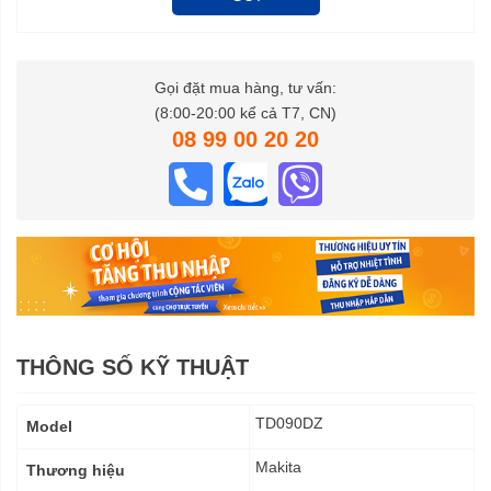
Gọi đặt mua hàng, tư vấn:
(8:00-20:00 kể cả T7, CN)
08 99 00 20 20
THÔNG SỐ KỸ THUẬT
Thông
TD090DZ
Model
số
kỹ
Makita
Thương hiệu