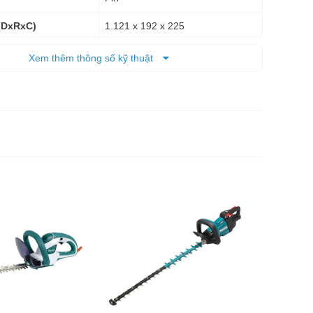
1.121 x 192 x 225
(DxRxC)
3,9 kg - 4,3 kg
 tịnh
Xem thêm thông số kỹ thuật
6 tháng
Thân máy
dùng pin
5.682.