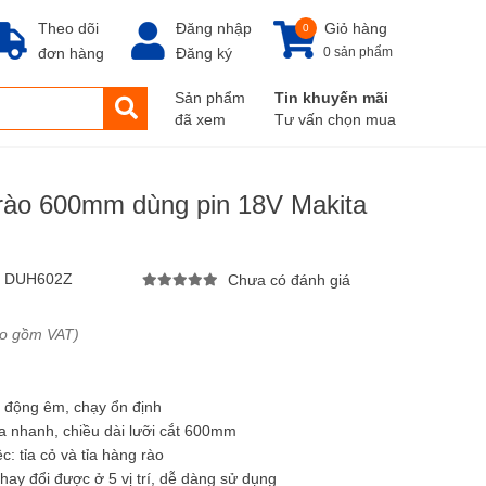
Theo dõi
Đăng nhập
Giỏ hàng
0
đơn hàng
Đăng ký
0 sản phẩm
Sản phẩm
Tin khuyến mãi
đã xem
Tư vấn chọn mua
 rào 600mm dùng pin 18V Makita
:
DUH602Z
Chưa có đánh giá
ao gồm VAT)
i động êm, chạy ổn định
ỉa nhanh, chiều dài lưỡi cắt 600mm
: tỉa cỏ và tỉa hàng rào
thay đổi được ở 5 vị trí, dễ dàng sử dụng