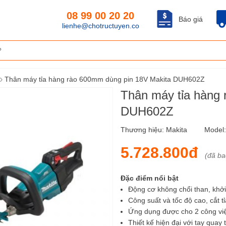
08 99 00 20 20
Báo giá
lienhe@chotructuyen.co
›
Thân máy tỉa hàng rào 600mm dùng pin 18V Makita DUH602Z
Thân máy tỉa hàng
DUH602Z
Thương hiệu:
Makita
Model
5.728.800đ
(đã b
Đặc điểm nổi bật
Động cơ không chổi than, khở
Công suất và tốc độ cao, cắt t
Ứng dụng được cho 2 công việc
Thiết kế hiện đại với tay quay 