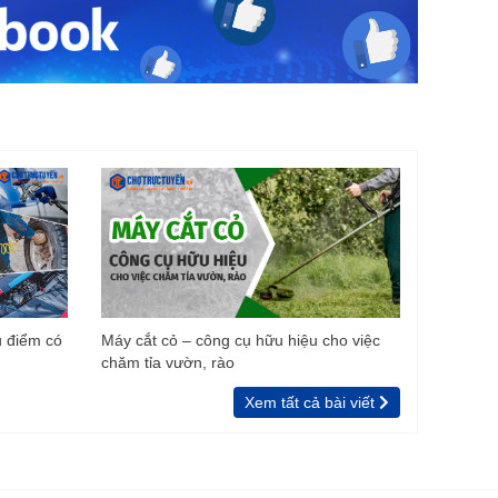
u điểm có
Máy cắt cỏ – công cụ hữu hiệu cho việc
chăm tỉa vườn, rào
Xem tất cả bài viết