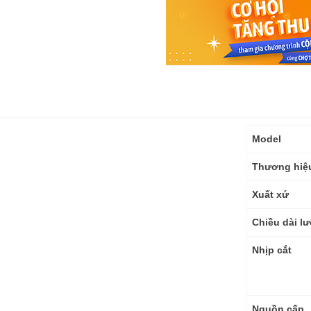
Thông
Model
số
kỹ
Thương hiệ
thuật
Xuất xứ
Chiều dài lư
Nhịp cắt
Nguồn cấp