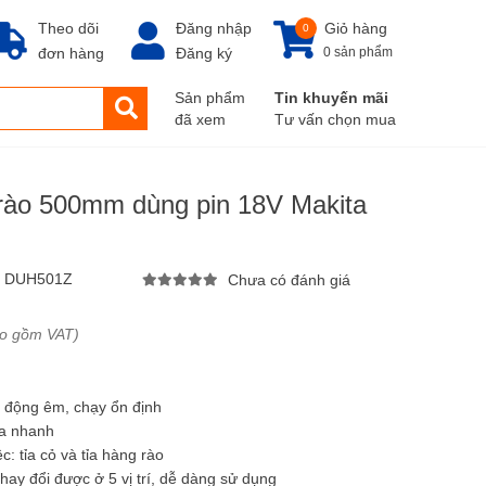
Theo dõi
Đăng nhập
Giỏ hàng
0
đơn hàng
Đăng ký
0 sản phẩm
Sản phẩm
Tin khuyến mãi
đã xem
Tư vấn chọn mua
 rào 500mm dùng pin 18V Makita
:
DUH501Z
Chưa có đánh giá
ao gồm VAT)
i động êm, chạy ổn định
ỉa nhanh
: tỉa cỏ và tỉa hàng rào
thay đổi được ở 5 vị trí, dễ dàng sử dụng