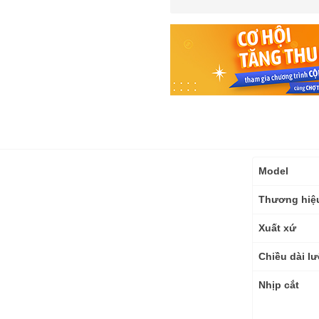
Thông
Model
số
kỹ
Thương hiệ
thuật
Xuất xứ
Chiều dài lư
Nhịp cắt