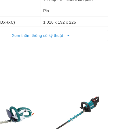
Pin
1.016 x 192 x 225
(DxRxC)
3.8 kg - 4,2 kg
 tịnh
Xem thêm thông số kỹ thuật
6 tháng
Thân máy
dùng pin
6.683.