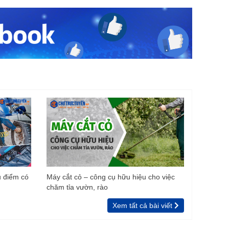
u điểm có
Máy cắt cỏ – công cụ hữu hiệu cho việc
chăm tỉa vườn, rào
Xem tất cả bài viết