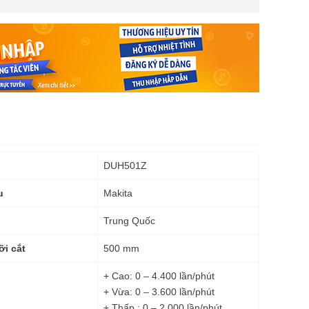
DUH501Z
Makita
u
Trung Quốc
500 mm
ỡi cắt
+ Cao: 0 – 4.400 lần/phút
+ Vừa: 0 – 3.600 lần/phút
+ Thấp : 0 – 2.000 lần/phút