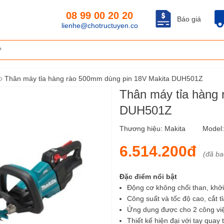
08 99 00 20 20
Báo giá
lienhe@chotructuyen.co
›
Thân máy tỉa hàng rào 500mm dùng pin 18V Makita DUH501Z
Thân máy tỉa hàng
DUH501Z
Thương hiệu:
Makita
Model
6.514.200đ
(đã b
Đặc điểm nổi bật
Động cơ không chổi than, khở
Công suất và tốc độ cao, cắt t
Ứng dụng được cho 2 công việc
Thiết kế hiện đại với tay quay 