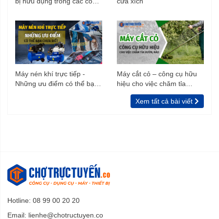
bị hữu dụng trong các công
cưa xích
trình xây dựng
Máy nén khí trực tiếp -
Máy cắt cỏ – công cụ hữu
Những ưu điểm có thể bạn
hiệu cho việc chăm tỉa
chưa biết
vườn, rào
Xem tất cả bài viết
Hotline: 08 99 00 20 20
Email:
lienhe@chotructuyen.co