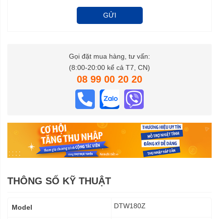
GỬI
Gọi đặt mua hàng, tư vấn:
(8:00-20:00 kể cả T7, CN)
08 99 00 20 20
THÔNG SỐ KỸ THUẬT
Thông
DTW180Z
Model
số