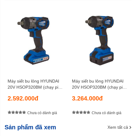
x 235 mm
1,2 kg - 1,5kg
Trọng lượng tịnh
6 tháng
Bảo hành
Máy siết bu lông HYUNDAI
Máy siết bu lông HYUNDAI
20V HSOP320BM (chạy pin
20V HSOP320BM (chạy pin
2AH)
4AH)
2.592.000đ
3.264.000đ
Chưa có đánh giá
Chưa có đánh giá
Sản phẩm đã xem
Xem tất cả