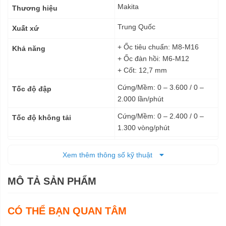
kỹ
Makita
Thương hiệu
thuật
Trung Quốc
Xuất xứ
+ Ốc tiêu chuẩn: M8-M16
Khả năng
+ Ốc đàn hồi: M6-M12
+ Cốt: 12,7 mm
Cứng/Mềm: 0 – 3.600 / 0 –
Tốc độ đập
2.000 lần/phút
Cứng/Mềm: 0 – 2.400 / 0 –
Tốc độ không tải
1.300 vòng/phút
180 N.m
Lực siết tối đa
Xem thêm thông số kỹ thuật
Pin
Nguồn cấp
MÔ TẢ SẢN PHẨM
+ Với BL1815N / BL1820B:
Kích thước (DxRxC)
144 x 79 x 218 mm
+ Với BL1830B / BL1840B /
CÓ THỂ BẠN QUAN TÂM
BL1850B / BL1860B: 144 x 79