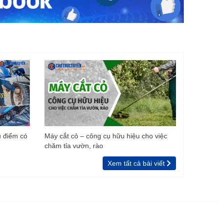
u điểm có
Máy cắt cỏ – công cụ hữu hiệu cho việc
chăm tỉa vườn, rào
Xem tất cả bài viết