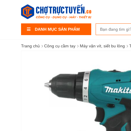
DANH MỤC SẢN PHẨM
›
›
›
Trang chủ
Công cụ cầm tay
Máy vặn vít, siết bu lông