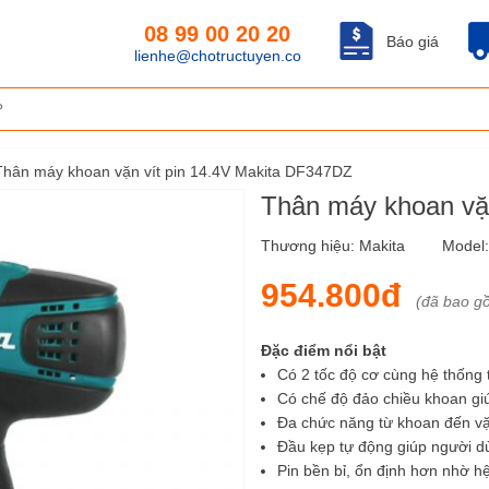
08 99 00 20 20
Báo giá
lienhe@chotructuyen.co
Thân máy khoan vặn vít pin 14.4V Makita DF347DZ
Thân máy khoan vặ
Thương hiệu:
Makita
Model
954.800đ
(đã bao g
Đặc điểm nổi bật
Có 2 tốc độ cơ cùng hệ thống 
Có chế độ đảo chiều khoan gi
Đa chức năng từ khoan đến vặn
Đầu kẹp tự động giúp người d
Pin bền bỉ, ổn định hơn nhờ 