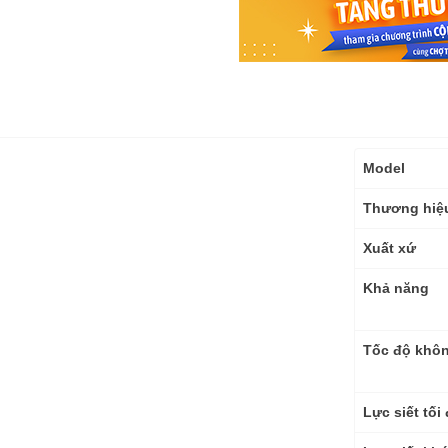
Thông
Model
số
kỹ
Thương hiệ
thuật
Xuất xứ
Khả năng
Tốc độ khôn
Lực siết tối