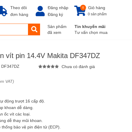
Theo dõi
Đăng nhập
Giỏ hàng
0
đơn hàng
Đăng ký
0 sản phẩm
Sản phẩm
Tin khuyến mãi
đã xem
Tư vấn chọn mua
n vít pin 14.4V Makita DF347DZ
:
DF347DZ
Chưa có đánh giá
ồm VAT)
tự động trượt 16 cấp độ.
úp khoan dễ dàng.
 ốc vít các loại.
ùng dễ thay mũi khoan.
hệ thống bảo vệ pin điện tử (ECP).