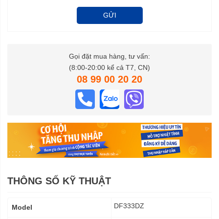
GỬI
Gọi đặt mua hàng, tư vấn:
(8:00-20:00 kể cả T7, CN)
08 99 00 20 20
THÔNG SỐ KỸ THUẬT
Thông
DF333DZ
Model
số