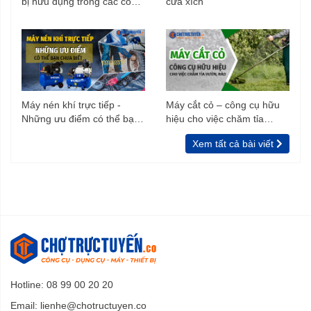
bị hữu dụng trong các công
cưa xích
trình xây dựng
Máy nén khí trực tiếp -
Máy cắt cỏ – công cụ hữu
Những ưu điểm có thể bạn
hiệu cho việc chăm tỉa
chưa biết
vườn, rào
Xem tất cả bài viết
Hotline: 08 99 00 20 20
Email:
lienhe@chotructuyen.co