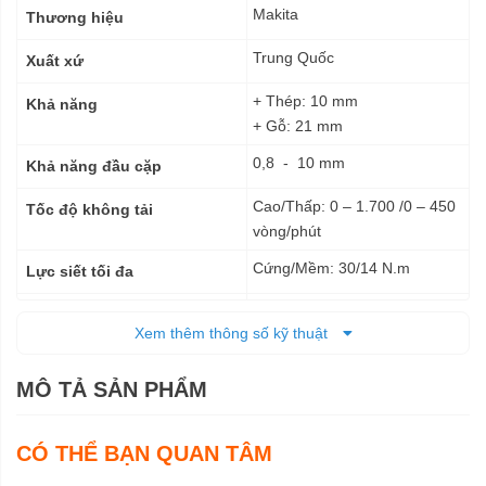
kỹ
Makita
Thương hiệu
thuật
Trung Quốc
Xuất xứ
+ Thép: 10 mm
Khả năng
+ Gỗ: 21 mm
0,8 - 10 mm
Khả năng đầu cặp
Cao/Thấp: 0 – 1.700 /0 – 450
Tốc độ không tải
vòng/phút
Cứng/Mềm: 30/14 N.m
Lực siết tối đa
28 N.m
Lực siết khóa tối đa
Xem thêm thông số kỹ thuật
Pin
Nguồn cấp
MÔ TẢ SẢN PHẨM
179 x 66 x 212 mm
Kích thước (DxRxC)
1,1 kg - 1,2 kg
Trọng lượng tịnh
CÓ THỂ BẠN QUAN TÂM
6 tháng