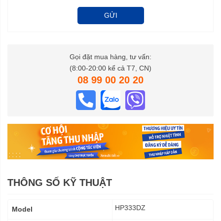
GỬI
Gọi đặt mua hàng, tư vấn:
(8:00-20:00 kể cả T7, CN)
08 99 00 20 20
THÔNG SỐ KỸ THUẬT
Thông
HP333DZ
Model
số