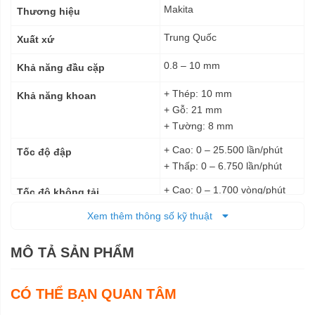
kỹ
Makita
Thương hiệu
thuật
Trung Quốc
Xuất xứ
0.8 – 10 mm
Khả năng đầu cặp
+ Thép: 10 mm
Khả năng khoan
+ Gỗ: 21 mm
+ Tường: 8 mm
+ Cao: 0 – 25.500 lần/phút
Tốc độ đập
+ Thấp: 0 – 6.750 lần/phút
+ Cao: 0 – 1.700 vòng/phút
Tốc độ không tải
+ Thấp: 0 – 450 vòng/phút
Xem thêm thông số kỹ thuật
+ Cứng: 30 N.m
Lực siết tối đa
+ Mềm 14 N.m
MÔ TẢ SẢN PHẨM
28 N.m
Lực siết khóa tối đa
CÓ THỂ BẠN QUAN TÂM
Pin
Nguồn cấp