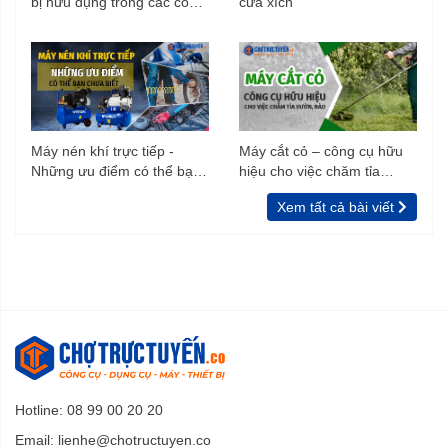
bị hữu dụng trong các công
cưa xích
trình xây dựng
Máy nén khí trực tiếp -
Máy cắt cỏ – công cụ hữu
Những ưu điểm có thể bạn
hiệu cho việc chăm tỉa
chưa biết
vườn, rào
Xem tất cả bài viết
Hotline: 08 99 00 20 20
Email:
lienhe@chotructuyen.co