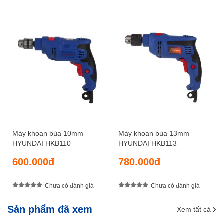
201 x 66 x 209 mm
Kích thước (DxRxC)
1,1 – 1,3 kg
Trọng lượng tịnh
6 tháng
Bảo hành
Máy khoan búa 10mm
Máy khoan búa 13mm
HYUNDAI HKB110
HYUNDAI HKB113
600.000đ
780.000đ
Chưa có đánh giá
Chưa có đánh giá
Sản phẩm đã xem
Xem tất cả