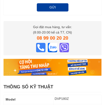
GỬI
Gọi đặt mua hàng, tư vấn:
(8:00-20:00 kể cả T7, CN)
08 99 00 20 20
THÔNG SỐ KỸ THUẬT
Thông
DVP180Z
Model
số