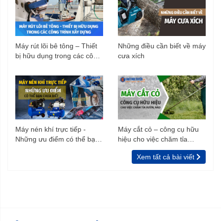
Máy rút lõi bê tông – Thiết
Những điều cần biết về máy
bị hữu dụng trong các công
cưa xích
trình xây dựng
Máy nén khí trực tiếp -
Máy cắt cỏ – công cụ hữu
Những ưu điểm có thể bạn
hiệu cho việc chăm tỉa
chưa biết
vườn, rào
Xem tất cả bài viết