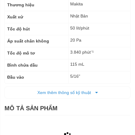
kỹ
Makita
Thương hiệu
thuật
Nhật Bản
Xuất xứ
50 lít/phút
Tốc độ hút
20 Pa
Áp suất chân không
3.840 phútˉ¹­
Tốc độ mô tơ
115 mL
Bình chứa dầu
5/16"
Đầu vào
Pin
Nguồn cấp
Xem thêm thông số kỹ thuật
265 x 93 x 175 mm
Kích thước (DxRxC)
MÔ TẢ SẢN PHẨM
3,5 kg
Trọng lượng tịnh
6 tháng
Bảo hành