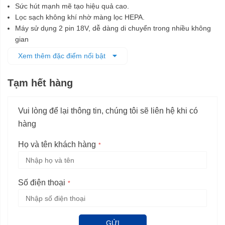
Sức hút mạnh mẽ tạo hiệu quả cao.
Lọc sạch không khí nhờ màng lọc HEPA.
Máy sử dụng 2 pin 18V, dễ dàng di chuyển trong nhiều không
gian
Dễ dàng bảo quản và vệ sinh sản phẩm.
Xem thêm đặc điểm nổi bật
Động cơ không chổi than, giúp máy vận hành mạnh mẽ, lâu
bền, độ ồn thấp.
Tạm hết hàng
Vui lòng để lại thông tin, chúng tôi sẽ liên hệ khi có
hàng
Họ và tên khách hàng
Số điện thoại
GỬI