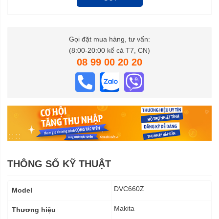
Gọi đặt mua hàng, tư vấn:
(8:00-20:00 kể cả T7, CN)
08 99 00 20 20
THÔNG SỐ KỸ THUẬT
Thông
DVC660Z
Model
số
kỹ
Makita
Thương hiệu