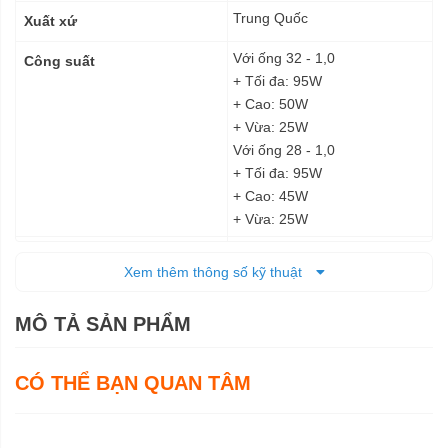
thuật
Trung Quốc
Xuất xứ
Với ống 32 - 1,0
Công suất
+ Tối đa: 95W
+ Cao: 50W
+ Vừa: 25W
Với ống 28 - 1,0
+ Tối đa: 95W
+ Cao: 45W
+ Vừa: 25W
+ Túi giấy: 6,0 L
Khả năng chứa
Xem thêm thông số kỹ thuật
+ Túi vải: 5,5 L
Với pin BL1860B
Thời gian sử dụng liên tục
MÔ TẢ SẢN PHẨM
+ Tối đa: 40 phút
+ Cao: 75 phút
+ Vừa: 140 phút
CÓ THỂ BẠN QUAN TÂM
+ Ống 38 - 1,5: 2.3 m³/phút
Lưu lượng khí tối đa
+ Ống 28 - 1,5: 1.8 m³/phút