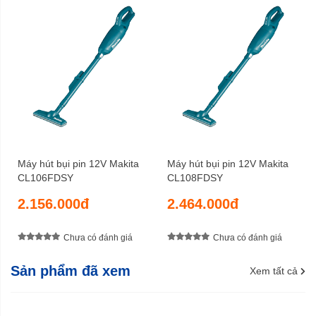
11 kPa
Lưu lượng hút tối đa
Pin
Nguồn cấp
297 x 174 x 523 mm
Kích thước (DxRxC)
6,1 - 6,7 kg
Trọng lượng tịnh
6 tháng
Bảo hành
Máy hút bụi pin 12V Makita
Máy hút bụi pin 12V Makita
CL106FDSY
CL108FDSY
2.156.000đ
2.464.000đ
Chưa có đánh giá
Chưa có đánh giá
Sản phẩm đã xem
Xem tất cả