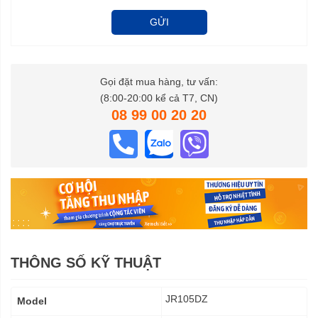
GỬI
Gọi đặt mua hàng, tư vấn:
(8:00-20:00 kể cả T7, CN)
08 99 00 20 20
THÔNG SỐ KỸ THUẬT
Thông
JR105DZ
Model
số