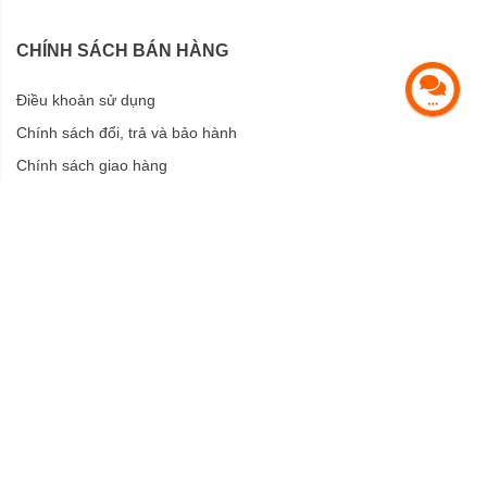
CHÍNH SÁCH BÁN HÀNG
Điều khoản sử dụng
Chính sách đổi, trả và bảo hành
Chính sách giao hàng
Chính sách bảo mật
HỖ TRỢ KHÁCH HÀNG
Hướng dẫn mua hàng
Hướng dẫn thanh toán
CỘNG TÁC VIÊN
Đăng ký Cộng Tác Viên