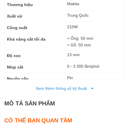
kỹ
Makita
Thương hiệu
thuật
Trung Quốc
Xuất xứ
210W
Công suất
+ Ống: 50 mm
Khả năng cắt tối đa
+ Gỗ: 50 mm
13 mm
Độ xọc
0 - 3.300 lần/phút
Nhịp cắt
Pin
Nguồn cấp
Xem thêm thông số kỹ thuật
376 x 66 x 186 mm
Kích thước (DxRxC)
1.3 kg -1,5 kg
Trọng lượng tịnh
MÔ TẢ SẢN PHẨM
6 tháng
Bảo hành
CÓ THỂ BẠN QUAN TÂM