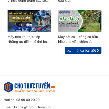
bị hữu dụng trong các công
cưa xích
trình xây dựng
Máy nén khí trực tiếp -
Máy cắt cỏ – công cụ hữu
Những ưu điểm có thể bạn
hiệu cho việc chăm tỉa
chưa biết
vườn, rào
Xem tất cả bài viết
Hotline: 08 99 00 20 20
Email:
lienhe@chotructuyen.co