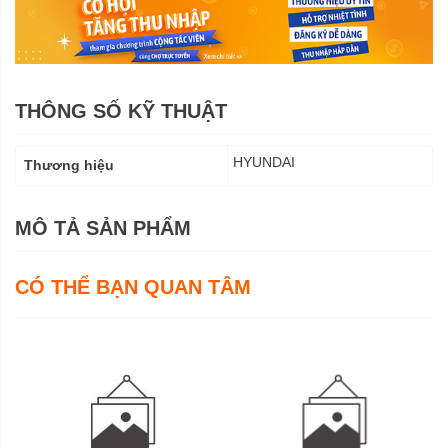
THÔNG SỐ KỸ THUẬT
Thông
HYUNDAI
Thương hiệu
số
kỹ
thuật
MÔ TẢ SẢN PHẨM
CÓ THỂ BẠN QUAN TÂM