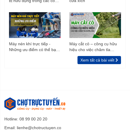
bị hữu dụng trong các công
cưa xích
trình xây dựng
Máy nén khí trực tiếp -
Máy cắt cỏ – công cụ hữu
Những ưu điểm có thể bạn
hiệu cho việc chăm tỉa
chưa biết
vườn, rào
Xem tất cả bài viết
Hotline: 08 99 00 20 20
Email:
lienhe@chotructuyen.co