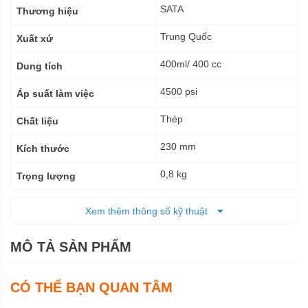
kỹ
SATA
Thương hiệu
thuật
Trung Quốc
Xuất xứ
400ml/ 400 cc
Dung tích
4500 psi
Áp suất làm việc
Thép
Chất liệu
230 mm
Kích thước
0,8 kg
Trọng lượng
6 tháng
Bảo hành
Xem thêm thông số kỹ thuật
MÔ TẢ SẢN PHẨM
CÓ THỂ BẠN QUAN TÂM