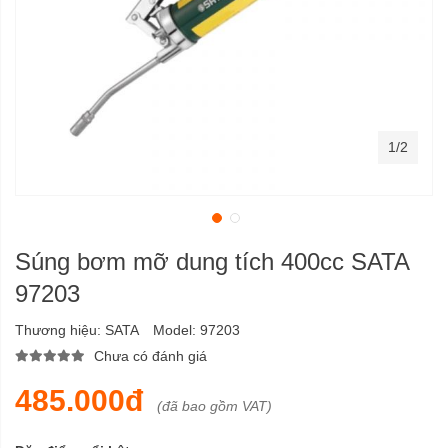
1/2
Súng bơm mỡ dung tích 400cc SATA
97203
Thương hiệu:
SATA
Model:
97203
Chưa có đánh giá
485.000đ
(đã bao gồm VAT)