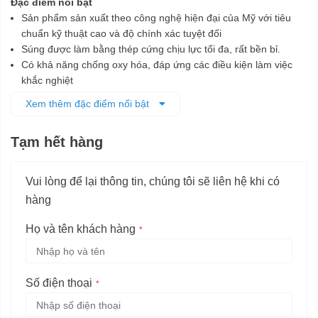
Đặc điểm nổi bật
Sản phẩm sản xuất theo công nghệ hiện đại của Mỹ với tiêu
chuẩn kỹ thuật cao và độ chính xác tuyệt đối
Súng được làm bằng thép cứng chịu lực tối đa, rất bền bỉ.
Có khả năng chống oxy hóa, đáp ứng các điều kiện làm việc
khắc nghiệt
Tay cầm bọc nhựa, cho cảm giác cầm nắm chắc chắn, giảm
Xem thêm đặc điểm nổi bật
trơn trượt
Thiết kế dạng súng có thể sử dụng với mỡ được nạp vào bằng
Tạm hết hàng
bơm hoặc loại mỡ dạng ống
Vui lòng để lại thông tin, chúng tôi sẽ liên hệ khi có
hàng
Họ và tên khách hàng
Số điện thoại