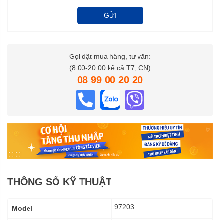
GỬI
Gọi đặt mua hàng, tư vấn:
(8:00-20:00 kể cả T7, CN)
08 99 00 20 20
THÔNG SỐ KỸ THUẬT
Thông
97203
Model
số