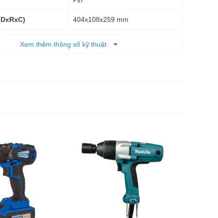
404x108x259 mm
(DxRxC)
1,9 kg - 2,6 kg
 tịnh
Xem thêm thông số kỹ thuật
2,6 Kg
 cả bì
6 tháng
Máy siết 
TW0350
6.498.