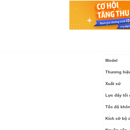
Thông
Model
số
kỹ
Thương hiệ
thuật
Xuất xứ
Lực đẩy tối 
Tốc độ khôn
Kích cỡ bộ 