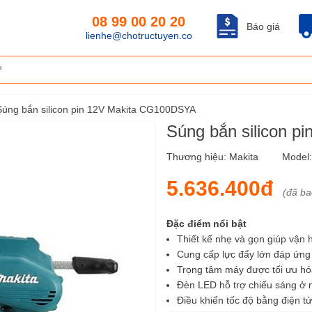
08 99 00 20 20
Báo giá
lienhe@chotructuyen.co
Súng bắn silicon pin 12V Makita CG100DSYA
Súng bắn silicon 
Thương hiệu:
Makita
Model
5.636.400đ
(đã b
Đặc điểm nổi bật
Thiết kế nhẹ và gọn giúp vận 
Cung cấp lực đẩy lớn đáp ứng 
Trọng tâm máy được tối ưu hóa
Đèn LED hỗ trợ chiếu sáng ở 
Điều khiển tốc độ bằng điện t