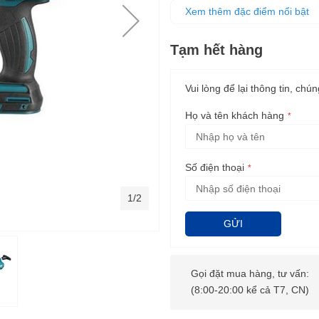
Kiểm soát tốc độ bằng công tắ
Xem thêm đặc điểm nổi bật
Ống tay xoay 360° dễ dàng xử 
Đèn cảnh báo quá tải ngăn ngừ
Tạm hết hàng
Chức năng chống nhỏ giọt ngă
Vui lòng để lại thông tin, chún
Họ và tên khách hàng
Số điện thoại
1/2
GỬI
Gọi đặt mua hàng, tư vấn:
(8:00-20:00 kể cả T7, CN)