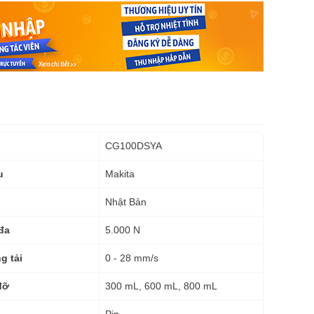
CG100DSYA
Makita
u
Nhật Bản
5.000 N
đa
0 - 28 mm/s
g tải
300 mL, 600 mL, 800 mL
đỡ
Pin