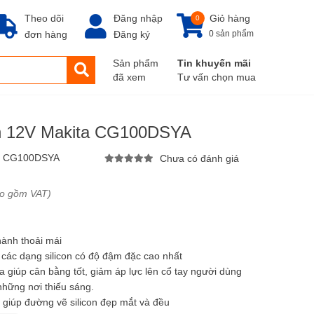
Theo dõi
Đăng nhập
Giỏ hàng
0
đơn hàng
Đăng ký
0 sản phẩm
Sản phẩm
Tin khuyến mãi
đã xem
Tư vấn chọn mua
pin 12V Makita CG100DSYA
:
CG100DSYA
Chưa có đánh giá
ao gồm VAT)
hành thoải mái
các dạng silicon có độ đậm đặc cao nhất
 giúp cân bằng tốt, giảm áp lực lên cổ tay người dùng
những nơi thiếu sáng.
ử giúp đường vẽ silicon đẹp mắt và đều