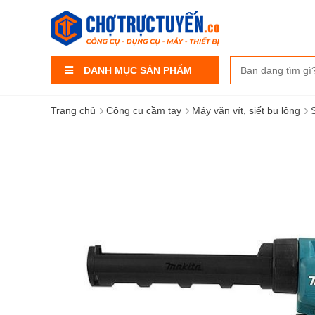
DANH MỤC SẢN PHẨM
›
›
›
Trang chủ
Công cụ cầm tay
Máy vặn vít, siết bu lông