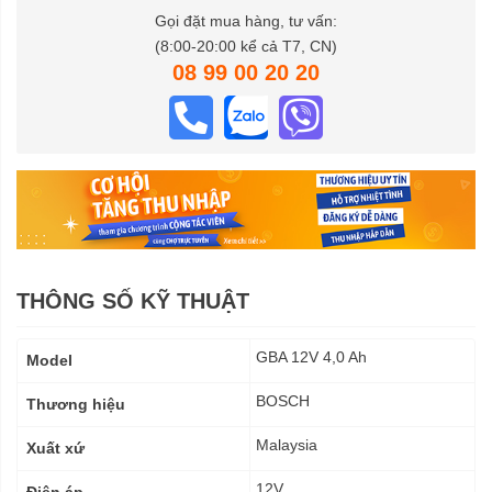
Gọi đặt mua hàng, tư vấn:
(8:00-20:00 kể cả T7, CN)
08 99 00 20 20
THÔNG SỐ KỸ THUẬT
Thông
GBA 12V 4,0 Ah
Model
số
kỹ
BOSCH
Thương hiệu
thuật
Malaysia
Xuất xứ
12V
Điện áp