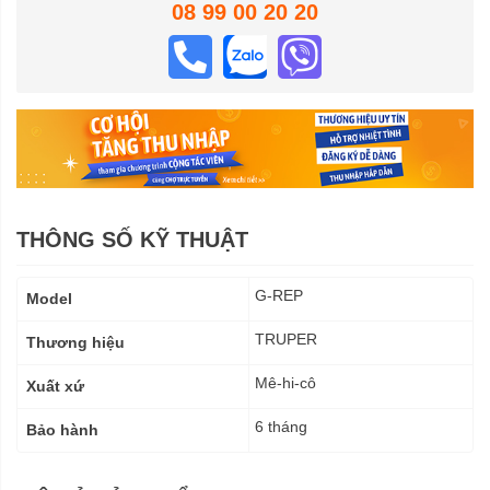
08 99 00 20 20
THÔNG SỐ KỸ THUẬT
Thông
G-REP
Model
số
kỹ
TRUPER
Thương hiệu
thuật
Mê-hi-cô
Xuất xứ
6 tháng
Bảo hành