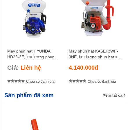
Máy phun hạt HYUNDAI
Máy phun hạt KASEI 3WF-
HD26-3E, lưu lượng phun
3NE, lưu lượng phun hạt > 3
hạt > 3 Kg/phút, lưu lượng
Kg/phút, lưu lượng phun
Giá:
Liên hệ
4.140.000đ
phun nước > 2,8 Lít/phút,
nước > 2,8 Lít/phút, phạm vi
phạm vi phun >11 mét
phun >11 mét
Chưa có đánh giá
Chưa có đánh giá
Sản phẩm đã xem
Xem tất cả