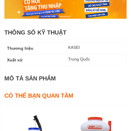
THÔNG SỐ KỸ THUẬT
Thông
KASEI
Thương hiệu
số
kỹ
Trung Quốc
Xuất xứ
thuật
MÔ TẢ SẢN PHẨM
CÓ THỂ BẠN QUAN TÂM