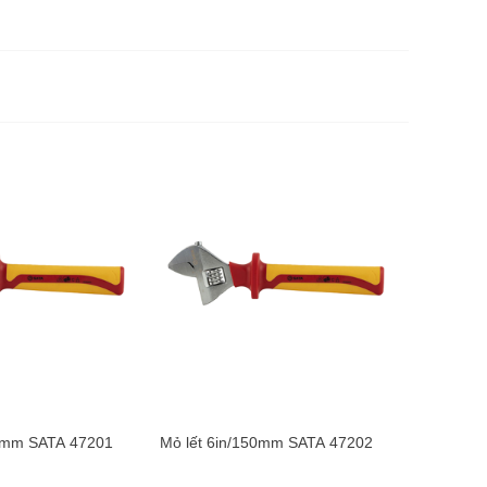
Mỏ lết 8
175.0
00mm SATA 47201
Mỏ lết 6in/150mm SATA 47202