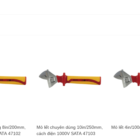
g 8in/200mm,
Mỏ lết chuyên dùng 10in/250mm,
Mỏ lết 4in/1
SATA 47102
cách điện 1000V SATA 47103