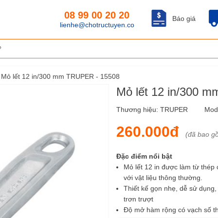
08 99 00 20 20
Báo giá
lienhe@chotructuyen.co
Mỏ lết 12 in/300 mm TRUPER - 15508
Mỏ lết 12 in/300 
Thương hiệu:
TRUPER
Mod
260.000đ
(đã bao g
Đặc điểm nổi bật
Mỏ lết 12 in được làm từ thé
với vật liệu thông thường.
Thiết kế gọn nhẹ, dễ sử dụng,
trơn trượt
Độ mở hàm rộng có vạch số the