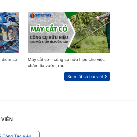
u điểm có
Máy cắt cỏ – công cụ hữu hiệu cho việc
chăm tỉa vườn, rào
Xem tất cả bài viết
 VIÊN
ý Cộng Tác Viên