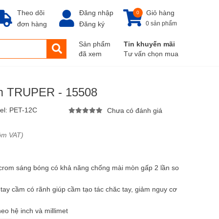
Theo dõi
Đăng nhập
Giỏ hàng
0
đơn hàng
Đăng ký
0 sản phẩm
Sản phẩm
Tin khuyến mãi
đã xem
Tư vấn chọn mua
mm TRUPER - 15508
el:
PET-12C
Chưa có đánh giá
ồm VAT)
p crom sáng bóng có khả năng chống mài mòn gấp 2 lần so
 tay cầm có rãnh giúp cầm tạo tác chăc tay, giảm nguy cơ
o hệ inch và millimet