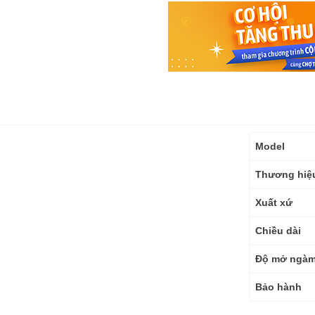
Thông
Model
số
kỹ
Thương hiệ
thuật
Xuất xứ
Chiều dài
Độ mở ngà
Bảo hành