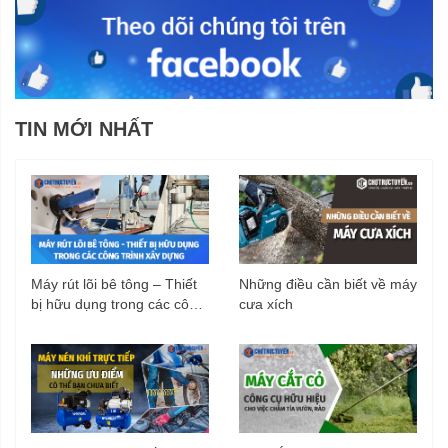
trữ nước.
TIN MỚI NHẤT
Máy rút lõi bê tông – Thiết
Những điều cần biết về máy
bị hữu dụng trong các công
cưa xích
trình xây dựng
Kiểu dáng chắc chắn, nhỏ gọn, dễ di
chuyển
Máy rửa xe Hyundai HRX916 có thiết kế khá nhỏ gọn, tiện
cất giữ. Vỏ máy có khắc nổi logo HYUNDAI bắt mắt. Tay