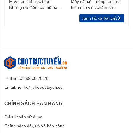
cầm được bố trí phù hợp, thuận tiện để mang máy đến nơi
Máy nén khí trực tiếp -
Máy cắt cỏ – công cụ hữu
Những ưu điểm có thể bạn
hiệu cho việc chăm tỉa
làm việc.
chưa biết
vườn, rào
Xem tất cả bài viết
Hotline: 08 99 00 20 20
Email:
lienhe@chotructuyen.co
An toàn khi sử dụng
CHÍNH SÁCH BÁN HÀNG
Máy xịt rửa dân dụng HRX916 có trang bị bọc nhựa để
Điều khoản sử dụng
bảo vệ công tắc, tránh bị ướt, chống rò điện khi sử dụng.
Chính sách đổi, trả và bảo hành
Vỏ máy được thiết kế chắc chắn, kín kẽ, chống thấm nước