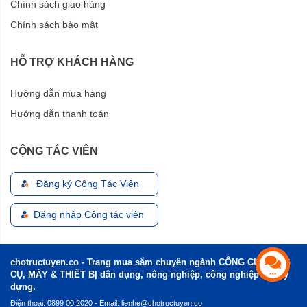
nên rất an toàn cho người dùng.
Chính sách giao hàng
Chính sách bảo mật
Phụ kiện đầy đủ, sử dụng ngay khi mua
HỖ TRỢ KHÁCH HÀNG
Bộ sản phẩm đi kèm với thân máy gồm ốc hút, lọc rác,
khớp nối nhanh, súng phun áp lực, dây hút 2m, và dây
Hướng dẫn mua hàng
phun áp lực 8m.
Hướng dẫn thanh toán
CỘNG TÁC VIÊN
Đăng ký Cộng Tác Viên
Đăng nhập Cộng tác viên
chotructuyen.co - Trang mua sắm chuyên ngành CÔNG CỤ, DỤNG
CỤ, MÁY & THIẾT BỊ dân dụng, nông nghiệp, công nghiệp và xây
dựng.
Điện thoại: 0899 00 2020 - Email:
lienhe@chotructuyen.co