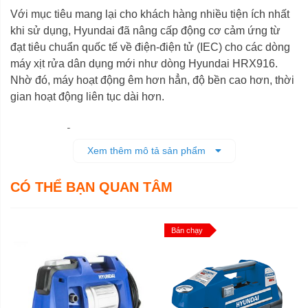
Với mục tiêu mang lại cho khách hàng nhiều tiện ích nhất
khi sử dụng, Hyundai đã nâng cấp động cơ cảm ứng từ
đạt tiêu chuẩn quốc tế về điện-điện tử (IEC) cho các dòng
máy xịt rửa dân dụng mới như dòng Hyundai HRX916.
Nhờ đó, máy hoạt động êm hơn hẳn, độ bền cao hơn, thời
gian hoạt động liên tục dài hơn.
Hiệu quả làm sạch cao
Xem thêm mô tả sản phẩm
Máy rửa xe cao áp Hyundai
HRX916 được thiết kế với
công suất tối đa lên đến 1600W, lưu lượng phun đạt 9
CÓ THỂ BẠN QUAN TÂM
lít/phút nên khả năng xịt rửa rất nhanh, mạnh và hiệu quả.
Bán chạy