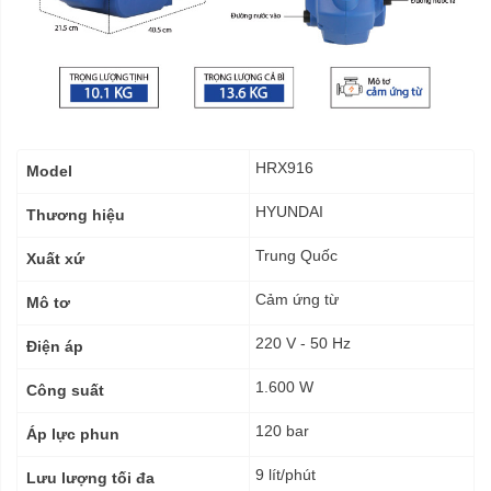
Thông
HRX916
Model
số
kỹ
HYUNDAI
Thương hiệu
thuật
Trung Quốc
Xuất xứ
Cảm ứng từ
Mô tơ
220 V - 50 Hz
Điện áp
1.600 W
Công suất
120 bar
Áp lực phun
9 lít/phút
Lưu lượng tối đa