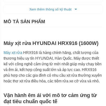
8 mét
Chiều dài dây phun
Xem thêm thông số kỹ thuật
40,5 x 21,5 x 36,5 cm
Kích thước (DxRxC)
MÔ TẢ SẢN PHẨM
10,1 kg
Trọng lượng tịnh
13,6 kg
Trọng lượng cả bì
Máy xịt rửa HYUNDAI HRX916 (1600W)
8 tháng
Bảo hành
Máy xịt rửa
HRX916 là hàng chính hãng, chất lượng của
thương hiệu uy tín HYUNDAI, Hàn Quốc. Máy được thiết
kế với công nghệ cảm ứng từ mới nhất giúp máy chạy bền
và êm ái, kết hợp công suất lớn và áp lực cao. HRX916
phù hợp cho các gia đình có nhu cầu xịt rửa thường xuyên
hoặc thợ xịt rửa điều hòa, các tiệm rửa xe cỡ vừa và nhỏ.
Vận hành êm ái với mô tơ cảm ứng từ
đạt tiêu chuẩn quốc tế