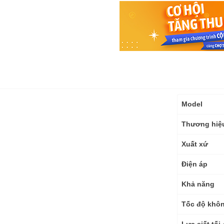
Thông
Model
số
kỹ
Thương hiệ
thuật
Xuất xứ
Điện áp
Khả năng
Tốc độ khôn