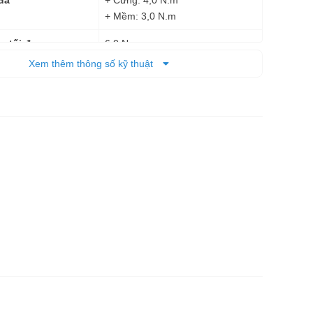
 đa
+ Mềm: 3,0 N.m
6,0 N.m
a tối đa
Xem thêm thông số kỹ thuật
Pin
+ Dạng súng: 205 x 47 x 51 mm
(DxRxC)
+ Dạng thẳng: 287 x 47 x 51 mm
0,36 kg
 tịnh
6 tháng