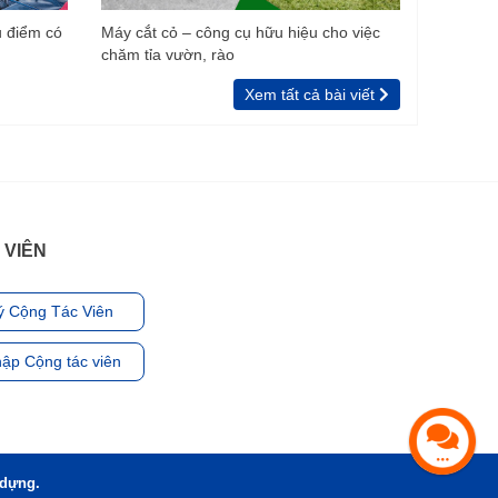
u điểm có
Máy cắt cỏ – công cụ hữu hiệu cho việc
chăm tỉa vườn, rào
Xem tất cả bài viết
 VIÊN
ý Cộng Tác Viên
ập Cộng tác viên
 dựng.