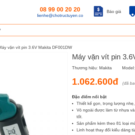
08 99 00 20 20
Báo giá
lienhe@chotructuyen.co
Máy vặn vít pin 3.6V Makita DF001DW
Máy vặn vít pin 3
Thương hiệu:
Makita
Model
1.062.600đ
(đã b
Đặc điểm nổi bật
Thiết kế gọn, trọng lượng nhẹ
Vỏ ngoài được làm từ nhựa và 
tốt.
Sản phẩm kèm theo 81 loại mũi 
Linh hoạt thay đổi kiểu dáng 