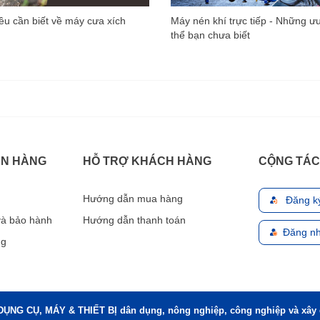
u cần biết về máy cưa xích
Máy nén khí trực tiếp - Những ư
thể bạn chưa biết
ÁN HÀNG
HỖ TRỢ KHÁCH HÀNG
CỘNG TÁC
Hướng dẫn mua hàng
Đăng k
 và bảo hành
Hướng dẫn thanh toán
Đăng nh
ng
DỤNG CỤ, MÁY & THIẾT BỊ dân dụng, nông nghiệp, công nghiệp và xây