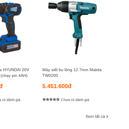
Máy siết 
TW0350
6.498.
úa HYUNDAI 20V
Máy siết bu lông 12.7mm Makita
chạy pin 4AH)
TW0200
đ
5.451.600đ
 có đánh giá
Chưa có đánh giá
Xem tất cả