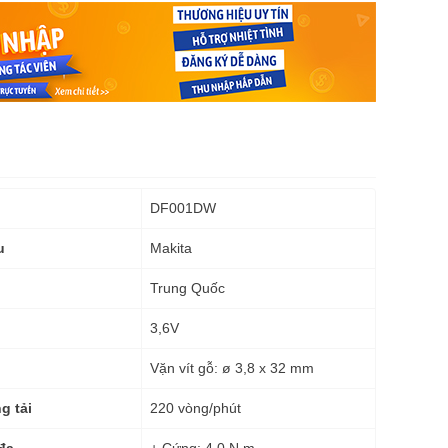
DF001DW
Makita
u
Trung Quốc
3,6V
Vặn vít gỗ: ø 3,8 x 32 mm
220 vòng/phút
g tải
+ Cứng: 4,0 N.m