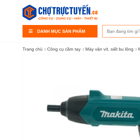
DANH MỤC SẢN PHẨM
›
›
›
Trang chủ
Công cụ cầm tay
Máy vặn vít, siết bu lông