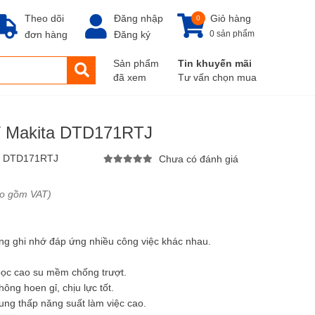
Theo dõi
Đăng nhập
Giỏ hàng
0
đơn hàng
Đăng ký
0 sản phẩm
Sản phẩm
Tin khuyến mãi
đã xem
Tư vấn chọn mua
8V Makita DTD171RTJ
:
DTD171RTJ
Chưa có đánh giá
ao gồm VAT)
ng ghi nhớ đáp ứng nhiều công việc khác nhau.
bọc cao su mềm chống trượt.
ông hoen gỉ, chịu lực tốt.
ung thấp năng suất làm việc cao.