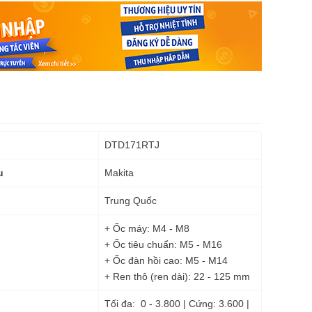
DTD171RTJ
Makita
u
Trung Quốc
+ Ốc máy: M4 - M8
+ Ốc tiêu chuẩn: M5 - M16
+ Ốc đàn hồi cao: M5 - M14
+ Ren thô (ren dài): 22 - 125 mm
Tối đa: 0 - 3.800 | Cứng: 3.600 |