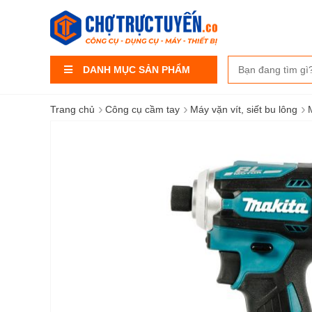
DANH MỤC SẢN PHẨM
›
›
›
Trang chủ
Công cụ cầm tay
Máy vặn vít, siết bu lông