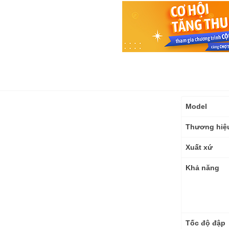
Thông
Model
số
kỹ
Thương hiệ
thuật
Xuất xứ
Khả năng
Tốc độ đập