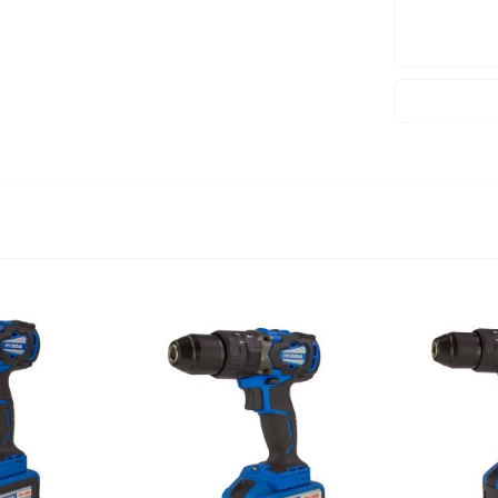
Tốc độ khôn
Lực siết tối
Nguồn cấp
Kích thước 
Trọng lượng
Trọng lượng
Bảo hành