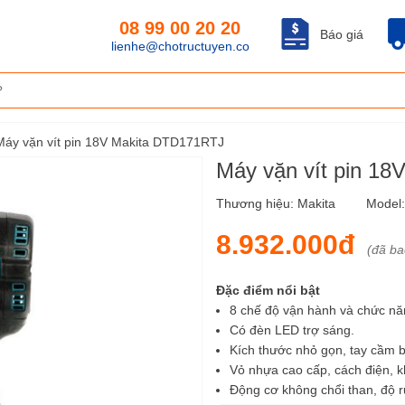
08 99 00 20 20
Báo giá
lienhe@chotructuyen.co
Máy vặn vít pin 18V Makita DTD171RTJ
Máy vặn vít pin 1
Thương hiệu:
Makita
Model
8.932.000đ
(đã b
Đặc điểm nổi bật
8 chế độ vận hành và chức nă
Có đèn LED trợ sáng.
Kích thước nhỏ gọn, tay cầm 
Vỏ nhựa cao cấp, cách điện, kh
Động cơ không chổi than, độ r