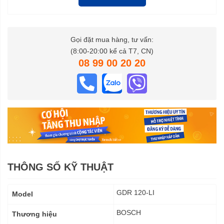
Gọi đặt mua hàng, tư vấn:
(8:00-20:00 kể cả T7, CN)
08 99 00 20 20
THÔNG SỐ KỸ THUẬT
Thông
GDR 120-LI
Model
số
kỹ
BOSCH
Thương hiệu
thuật