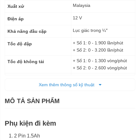
Malaysia
Xuất xứ
12 V
Điện áp
Lục giác trong ¼″
Khả năng đầu cặp
+ Số 1: 0 - 1.900 lần/phút
Tốc độ đập
+ Số 2: 0 - 3.200 lần/phút
+ Số 1: 0 - 1.300 vòng/phút
Tốc độ không tải
+ Số 2: 0 - 2.600 vòng/phút
100 N.m
Lực siết tối đa
Xem thêm thông số kỹ thuật
Pin
Nguồn cấp
MÔ TẢ SẢN PHẨM
2,1 kg
Trọng lượng tịnh
6 tháng
Bảo hành
Phụ kiện đi kèm
2 Pin 1.5Ah