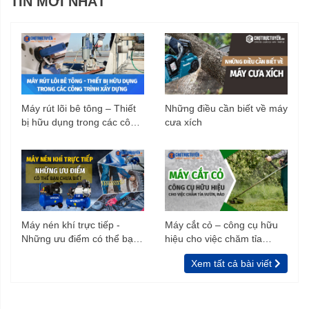
TIN MỚI NHẤT
Máy rút lõi bê tông – Thiết
Những điều cần biết về máy
bị hữu dụng trong các công
cưa xích
trình xây dựng
Máy nén khí trực tiếp -
Máy cắt cỏ – công cụ hữu
Những ưu điểm có thể bạn
hiệu cho việc chăm tỉa
chưa biết
vườn, rào
Xem tất cả bài viết