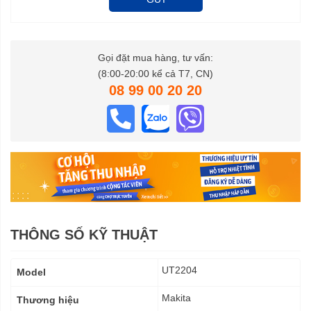
Gọi đặt mua hàng, tư vấn:
(8:00-20:00 kể cả T7, CN)
08 99 00 20 20
THÔNG SỐ KỸ THUẬT
Thông
UT2204
Model
số
kỹ
Makita
Thương hiệu