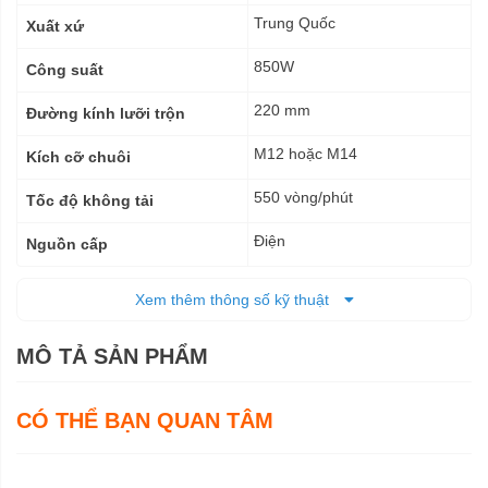
thuật
Trung Quốc
Xuất xứ
850W
Công suất
220 mm
Đường kính lưỡi trộn
M12 hoặc M14
Kích cỡ chuôi
550 vòng/phút
Tốc độ không tải
Điện
Nguồn cấp
929 x 89 x 152 mm
Kích thước (DxRxC)
Xem thêm thông số kỹ thuật
3,4 kg
Trọng lượng tịnh
MÔ TẢ SẢN PHẨM
6 tháng
Bảo hành
CÓ THỂ BẠN QUAN TÂM