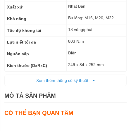
thuật
Nhật Bản
Xuất xứ
Bu lông: M16, M20, M22
Khả năng
18 vòng/phút
Tốc độ không tải
803 N.m
Lực siết tối đa
Điện
Nguồn cấp
249 x 84 x 252 mm
Kích thước (DxRxC)
4,8 kg
Trọng lượng tịnh
Xem thêm thông số kỹ thuật
6 tháng
Bảo hành
MÔ TẢ SẢN PHẨM
CÓ THỂ BẠN QUAN TÂM