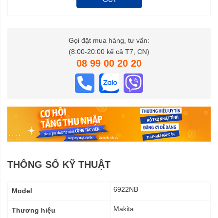
Gọi đặt mua hàng, tư vấn:
(8:00-20:00 kể cả T7, CN)
08 99 00 20 20
THÔNG SỐ KỸ THUẬT
Thông
6922NB
Model
số
kỹ
Makita
Thương hiệu