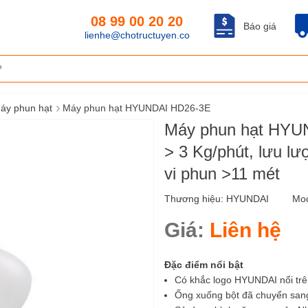
08 99 00 20 20
Báo giá
lienhe@chotructuyen.co
›
áy phun hạt
Máy phun hạt HYUNDAI HD26-3E
Máy phun hạt HYUN
> 3 Kg/phút, lưu l
vi phun >11 mét
Thương hiệu:
HYUNDAI
Mo
Giá:
Liên hệ
Đặc điểm nổi bật
Có khắc logo HYUNDAI nổi tr
Ống xuống bột đã chuyển sang