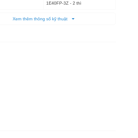
1E40FP-3Z - 2 thì
41,5 cc
y lanh
Xem thêm thông số kỹ thuật
3 HP
Kiểu phao
khí
Giật tay trợ lực
ộng
1.3 lít
nh nhiên liệu
Xăng pha nhớt 25:1
sử dụng
53 x 44x 81,5 cm
(DxRxC)
11,5 Kg
 tịnh
15 Kg
 cả bì
Bộ phận cơ khí: 03 tháng; IC: 06
tháng