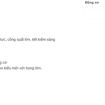
Động cơ
Dung tích x
Công suất
Bộ chế hòa 
c, công sụất lớn, tiết kiệm xăng
Kiểu khởi đ
Dung tích bì
Nhiên liệu 
g cơ
x kiểu mới với họng lớn.
Kích thước 
Trọng lượng
Trọng lượng
Bảo hành