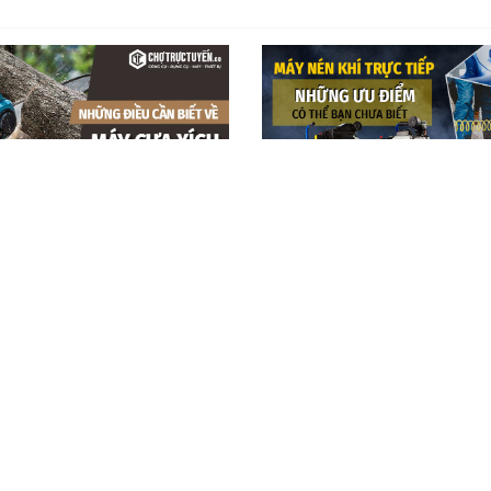
u cần biết về máy cưa xích
Máy nén khí trực tiếp - Những ư
thể bạn chưa biết
ÁN HÀNG
HỖ TRỢ KHÁCH HÀNG
CỘNG TÁC
Hướng dẫn mua hàng
Đăng k