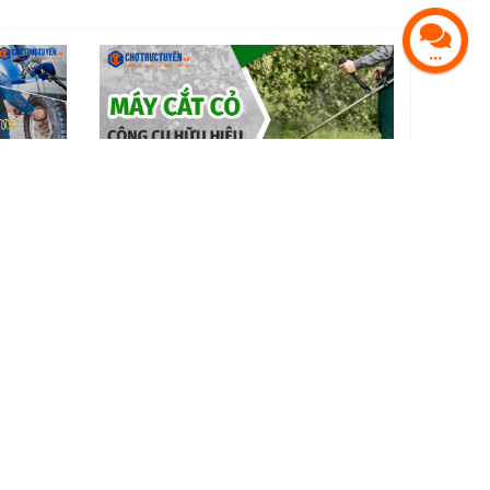
u điểm có
Máy cắt cỏ – công cụ hữu hiệu cho việc
chăm tỉa vườn, rào
Xem tất cả bài viết
 VIÊN
ý Cộng Tác Viên