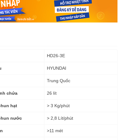
HD26-3E
HYUNDAI
u
Trung Quốc
26 lít
ình chứa
> 3 Kg/phút
phun hạt
> 2,8 Lít/phút
phun nước
>11 mét
un