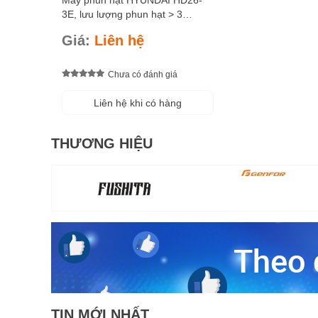
Máy phun hạt HYUNDAI HD26-
3E, lưu lượng phun hạt > 3
Kg/phút, lưu lượng phun nước >
Giá:
Liên hệ
2,8 Lít/phút, phạm vi phun >11
mét
Chưa có đánh giá
Liên hệ khi có hàng
THƯƠNG HIỆU
TIN MỚI NHẤT