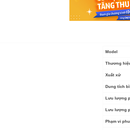
Thông
Model
số
kỹ
Thương hiệ
thuật
Xuất xứ
Dung tích b
Lưu lượng 
Lưu lượng 
Phạm vi ph