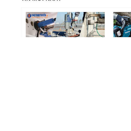
Máy rút lõi bê tông – Thiết bị hữu dụng
Những điề
trong các công trình xây dựng
CHÍNH SÁCH B
Hotline: 08 99 00 20 20
Điều khoản sử dụng