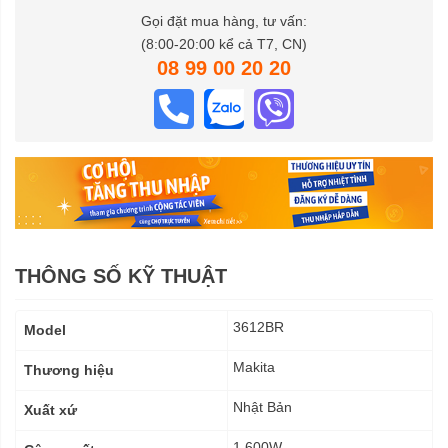
Gọi đặt mua hàng, tư vấn:
(8:00-20:00 kể cả T7, CN)
08 99 00 20 20
THÔNG SỐ KỸ THUẬT
Thông
3612BR
Model
số
kỹ
Makita
Thương hiệu
thuật
Nhật Bản
Xuất xứ
1.600W