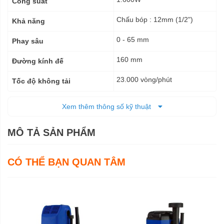
Công suất
Chấu bóp : 12mm (1/2")
Khả năng
0 - 65 mm
Phay sâu
160 mm
Đường kính đế
23.000 vòng/phút
Tốc độ không tải
Điện
Nguồn cấp
Xem thêm thông số kỹ thuật
160 x 276 x 287 mm
Kích thước (DxRxC)
MÔ TẢ SẢN PHẨM
5,5 kg
Trọng lượng tịnh
8,0 kg
CÓ THỂ BẠN QUAN TÂM
Trọng lượng cả bì
6 tháng
Bảo hành