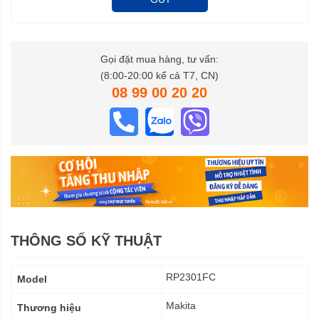
Gọi đặt mua hàng, tư vấn:
(8:00-20:00 kể cả T7, CN)
08 99 00 20 20
THÔNG SỐ KỸ THUẬT
Thông
RP2301FC
Model
số
kỹ
Makita
Thương hiệu