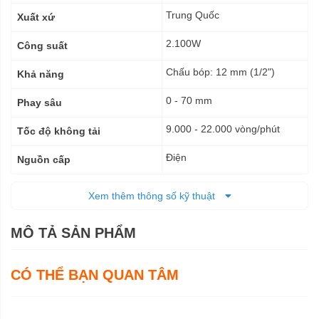
thuật
Trung Quốc
Xuất xứ
2.100W
Công suất
Chấu bóp: 12 mm (1/2")
Khả năng
0 - 70 mm
Phay sâu
9.000 - 22.000 vòng/phút
Tốc độ không tải
Điện
Nguồn cấp
155 x 294 x 312 mm
Kích thước (DxRxC)
Xem thêm thông số kỹ thuật
6,1 kg
Trọng lượng tịnh
MÔ TẢ SẢN PHẨM
6 tháng
Bảo hành
CÓ THỂ BẠN QUAN TÂM