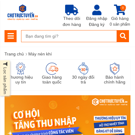
0
Theo dõi
Đăng nhập
Giỏ hàng
đơn hàng
Đăng ký
0 sản phẩm
›
Trang chủ
Máy nén khí
Lọc sản phẩm
Thương hiệu
Giao hàng
30 ngày đổi
Bảo hành
uy tín
toàn quốc
trả
chính hãng