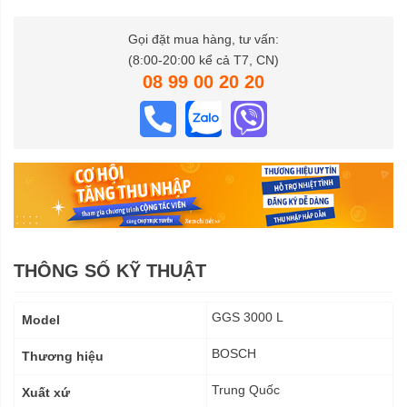
Gọi đặt mua hàng, tư vấn:
(8:00-20:00 kể cả T7, CN)
08 99 00 20 20
THÔNG SỐ KỸ THUẬT
Thông
GGS 3000 L
Model
số
kỹ
BOSCH
Thương hiệu
thuật
Trung Quốc
Xuất xứ