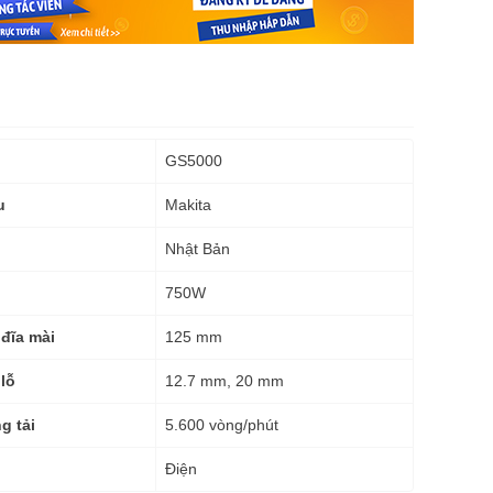
GS5000
Makita
u
Nhật Bản
750W
125 mm
đĩa mài
12.7 mm, 20 mm
lỗ
5.600 vòng/phút
g tải
Điện