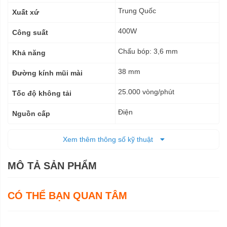
thuật
Trung Quốc
Xuất xứ
400W
Công suất
Chấu bóp: 3,6 mm
Khả năng
38 mm
Đường kính mũi mài
25.000 vòng/phút
Tốc độ không tải
Điện
Nguồn cấp
359 x 82 x 82mm
Kích thước (DxRxC)
Xem thêm thông số kỹ thuật
1,68 kg - 1,84 kg
Trọng lượng tịnh
MÔ TẢ SẢN PHẨM
2,3 kg
Trọng lượng cả bì
6 tháng
CÓ THỂ BẠN QUAN TÂM
Bảo hành