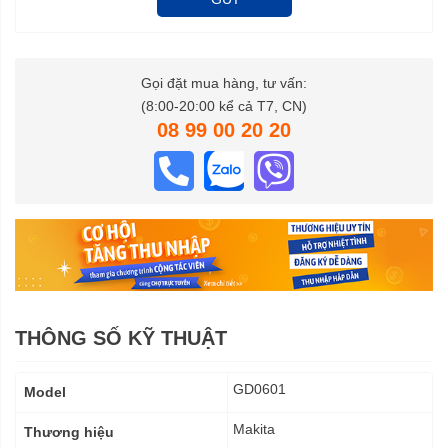
Gọi đặt mua hàng, tư vấn:
(8:00-20:00 kể cả T7, CN)
08 99 00 20 20
THÔNG SỐ KỸ THUẬT
Thông
GD0601
Model
số
kỹ
Makita
Thương hiệu