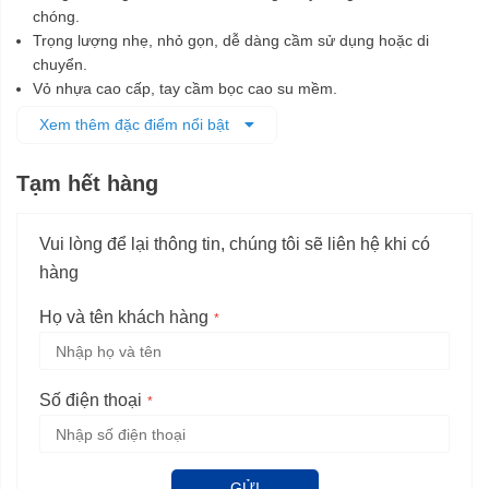
chóng.
Trọng lượng nhẹ, nhỏ gọn, dễ dàng cầm sử dụng hoặc di
chuyển.
Vỏ nhựa cao cấp, tay cầm bọc cao su mềm.
Hệ thống cách điện, cách nhiệt cao, an toàn sử dụng.
Xem thêm đặc điểm nổi bật
Nút công tắc đặt trên tay cầm dễ dàng thao tác bóp thả.
Các khe thông gió giúp tản nhiệt tốt.
Tạm hết hàng
Vui lòng để lại thông tin, chúng tôi sẽ liên hệ khi có
hàng
Họ và tên khách hàng
Số điện thoại
GỬI