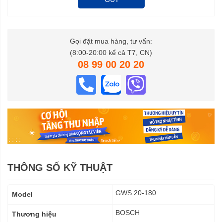
Gọi đặt mua hàng, tư vấn:
(8:00-20:00 kể cả T7, CN)
08 99 00 20 20
THÔNG SỐ KỸ THUẬT
Thông
GWS 20-180
Model
số
kỹ
BOSCH
Thương hiệu