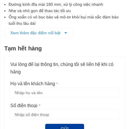
Đường kính đĩa mài 180 mm, xử lý công việc nhanh
Nhẹ và nhỏ gọn để thao tác tối ưu
Ống xoắn có vỏ bọc bảo vệ mô-tơ khỏi bụi mài sắc đảm bảo
tuổi thọ lâu dài
Hệ thống làm mát trực tiếp cho khả năng chịu quá tải cao
Xem thêm đặc điểm nổi bật
Bảo vệ người dùng vượt trội nhờ tấm chắn bảo vệ chống xoay
Tạm hết hàng
Vui lòng để lại thông tin, chúng tôi sẽ liên hệ khi có
hàng
Họ và tên khách hàng
Số điện thoại
GỬI