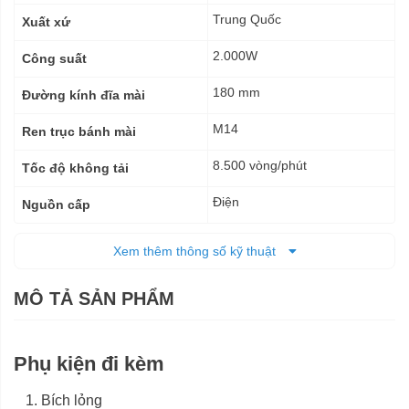
thuật
Trung Quốc
Xuất xứ
2.000W
Công suất
180 mm
Đường kính đĩa mài
M14
Ren trục bánh mài
8.500 vòng/phút
Tốc độ không tải
Điện
Nguồn cấp
5 kg
Trọng lượng tịnh
Xem thêm thông số kỹ thuật
12 tháng
Bảo hành
MÔ TẢ SẢN PHẨM
Phụ kiện đi kèm
Bích lỏng