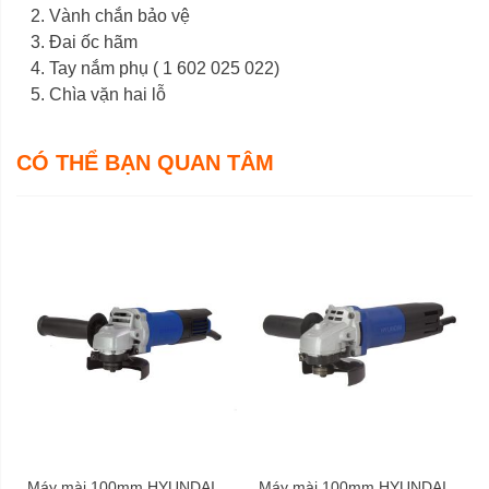
Vành chắn bảo vệ
Đai ốc hãm
Tay nắm phụ ( 1 602 025 022)
Chìa vặn hai lỗ
CÓ THỂ BẠN QUAN TÂM
Máy mài 100mm HYUNDAI
Máy mài 100mm HYUNDAI