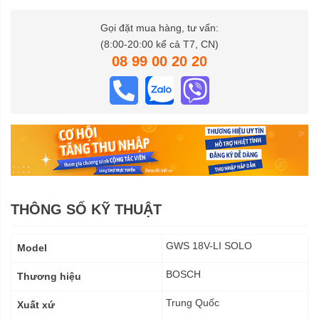
Gọi đặt mua hàng, tư vấn:
(8:00-20:00 kể cả T7, CN)
08 99 00 20 20
THÔNG SỐ KỸ THUẬT
Thông
GWS 18V-LI SOLO
Model
số
kỹ
BOSCH
Thương hiệu
thuật
Trung Quốc
Xuất xứ