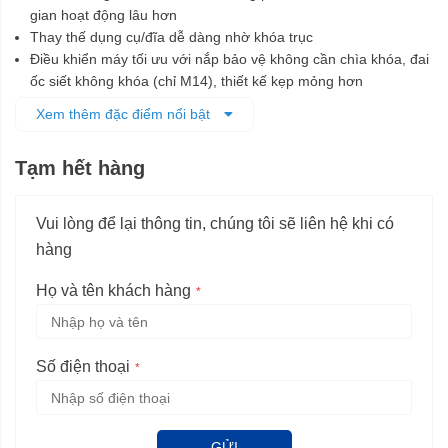
gian hoạt động lâu hơn
Thay thế dụng cụ/đĩa dễ dàng nhờ khóa trục
Điều khiển máy tối ưu với nắp bảo vệ không cần chìa khóa, đai
ốc siết không khóa (chỉ M14), thiết kế kẹp mỏng hơn
Nút công tắc có thiết kế mới thân thiện
Xem thêm đặc điểm nổi bật
Bảo vệ người dùng vượt trội nhờ tấm chắn bảo vệ chống xoay,
chức năng chống khởi động lại, tắt máy khi bị dơi kèm phanh
Tạm hết hàng
thông minh
Máy kèm sạc, 2 pin 5.0Ah và valy nhựa
Vui lòng để lại thông tin, chúng tôi sẽ liên hệ khi có
hàng
Họ và tên khách hàng
Số điện thoại
GỬI