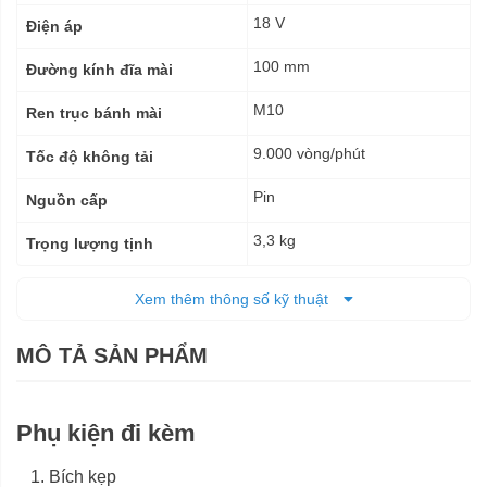
thuật
18 V
Điện áp
100 mm
Đường kính đĩa mài
M10
Ren trục bánh mài
9.000 vòng/phút
Tốc độ không tải
Pin
Nguồn cấp
3,3 kg
Trọng lượng tịnh
12 tháng
Bảo hành
Xem thêm thông số kỹ thuật
MÔ TẢ SẢN PHẨM
Phụ kiện đi kèm
Bích kẹp