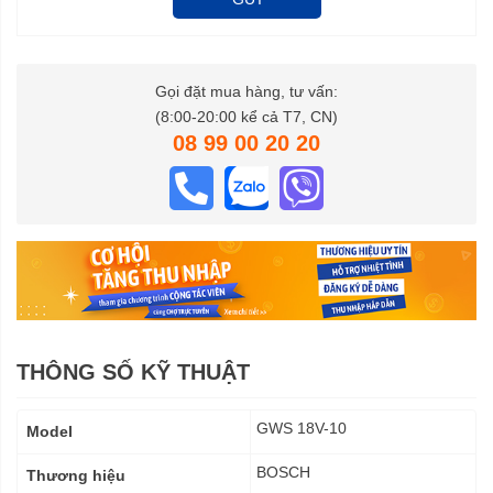
Gọi đặt mua hàng, tư vấn:
(8:00-20:00 kể cả T7, CN)
08 99 00 20 20
THÔNG SỐ KỸ THUẬT
Thông
GWS 18V-10
Model
số
kỹ
BOSCH
Thương hiệu