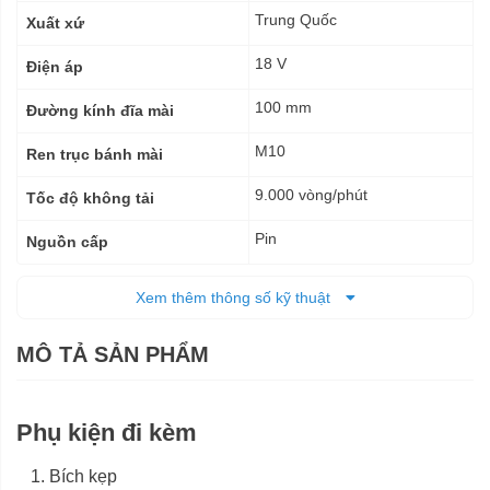
thuật
Trung Quốc
Xuất xứ
18 V
Điện áp
100 mm
Đường kính đĩa mài
M10
Ren trục bánh mài
9.000 vòng/phút
Tốc độ không tải
Pin
Nguồn cấp
2,1 kg
Trọng lượng tịnh
Xem thêm thông số kỹ thuật
12 tháng
Bảo hành
MÔ TẢ SẢN PHẨM
Phụ kiện đi kèm
Bích kẹp