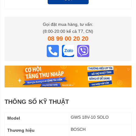
Gọi đặt mua hàng, tư vấn:
(8:00-20:00 kể cả T7, CN)
08 99 00 20 20
THÔNG SỐ KỸ THUẬT
Thông
GWS 18V-10 SOLO
Model
số
kỹ
BOSCH
Thương hiệu