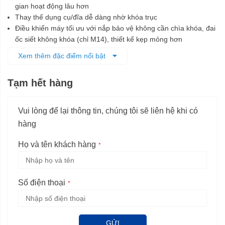
gian hoạt động lâu hơn
Thay thế dụng cụ/đĩa dễ dàng nhờ khóa trục
Điều khiển máy tối ưu với nắp bảo vệ không cần chìa khóa, đai
ốc siết không khóa (chỉ M14), thiết kế kẹp mỏng hơn
Nút công tắc có thiết kế mới thân thiện
Xem thêm đặc điểm nổi bật
Bảo vệ người dùng vượt trội nhờ tấm chắn bảo vệ chống xoay,
chức năng chống khởi động lại, tắt máy khi bị dơi kèm phanh
Tạm hết hàng
thông minh
Vui lòng để lại thông tin, chúng tôi sẽ liên hệ khi có
hàng
Họ và tên khách hàng
Số điện thoại
GỬI