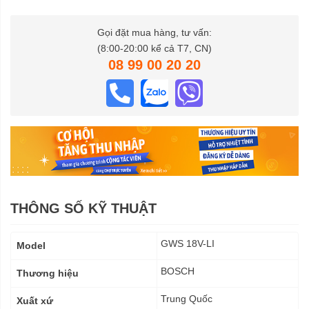
Gọi đặt mua hàng, tư vấn:
(8:00-20:00 kể cả T7, CN)
08 99 00 20 20
THÔNG SỐ KỸ THUẬT
Thông
GWS 18V-LI
Model
số
kỹ
BOSCH
Thương hiệu
thuật
Trung Quốc
Xuất xứ