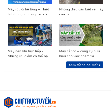
Máy rút lõi bê tông – Thiết
Những điều cần biết về máy
bị hữu dụng trong các công
cưa xích
trình xây dựng
Máy nén khí trực tiếp -
Máy cắt cỏ – công cụ hữu
Những ưu điểm có thể bạn
hiệu cho việc chăm tỉa
chưa biết
vườn, rào
Xem tất cả bài viết