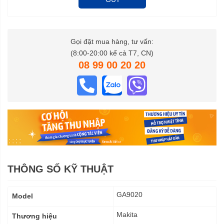
Gọi đặt mua hàng, tư vấn:
(8:00-20:00 kể cả T7, CN)
08 99 00 20 20
THÔNG SỐ KỸ THUẬT
Thông
GA9020
Model
số
kỹ
Makita
Thương hiệu