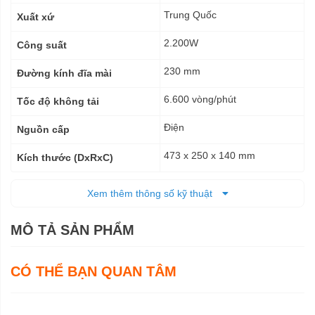
thuật
Trung Quốc
Xuất xứ
2.200W
Công suất
230 mm
Đường kính đĩa mài
6.600 vòng/phút
Tốc độ không tải
Điện
Nguồn cấp
473 x 250 x 140 mm
Kích thước (DxRxC)
5,8 kg - 8,09 kg
Trọng lượng tịnh
Xem thêm thông số kỹ thuật
6 tháng
Bảo hành
MÔ TẢ SẢN PHẨM
CÓ THỂ BẠN QUAN TÂM