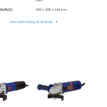
450 x 200 x 144 mm
(DxRxC)
5,38 kg - 5,89 kg
 tịnh
Xem thêm thông số kỹ thuật
5,89 kg
 cả bì
6 tháng
Máy mài
HMG100
636.0