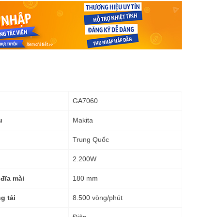
GA7060
Makita
u
Trung Quốc
2.200W
180 mm
đĩa mài
8.500 vòng/phút
g tải
Điện