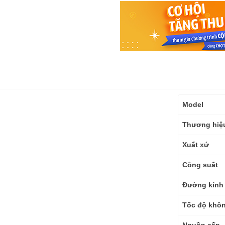
Thông
Model
số
kỹ
Thương hiệ
thuật
Xuất xứ
Công suất
Đường kính 
Tốc độ khôn