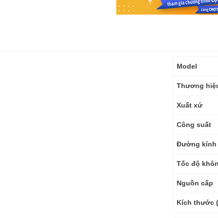
Thông
Model
số
kỹ
Thương hiệ
thuật
Xuất xứ
Công suất
Đường kính 
Tốc độ khôn
Nguồn cấp
Kích thước 