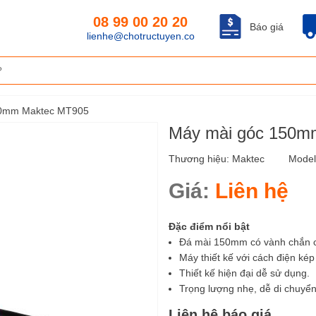
08 99 00 20 20
Báo giá
lienhe@chotructuyen.co
50mm Maktec MT905
Máy mài góc 150m
Thương hiệu:
Maktec
Mode
Giá:
Liên hệ
Đặc điểm nổi bật
Đá mài 150mm có vành chắn c
Máy thiết kế với cách điện ké
Thiết kế hiện đại dễ sử dụng.
Trọng lượng nhẹ, dễ di chuyển
Liên hệ báo giá