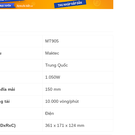
MT905
Maktec
u
Trung Quốc
1.050W
150 mm
đĩa mài
10.000 vòng/phút
g tải
Điện
361 x 171 x 124 mm
(DxRxC)