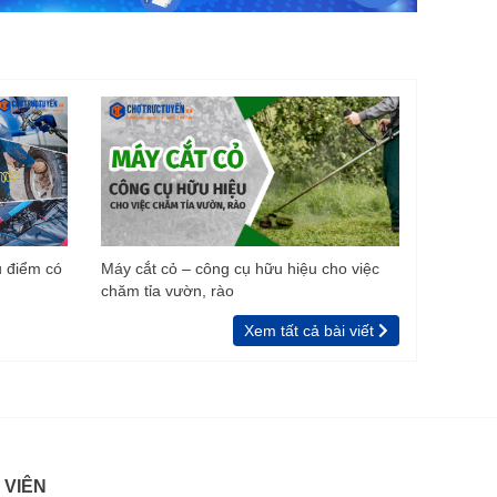
u điểm có
Máy cắt cỏ – công cụ hữu hiệu cho việc
chăm tỉa vườn, rào
Xem tất cả bài viết
 VIÊN