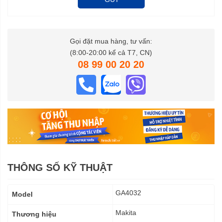
Gọi đặt mua hàng, tư vấn:
(8:00-20:00 kể cả T7, CN)
08 99 00 20 20
THÔNG SỐ KỸ THUẬT
Thông
GA4032
Model
số
kỹ
Makita
Thương hiệu