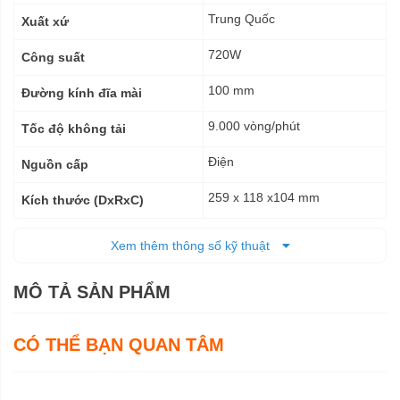
thuật
Trung Quốc
Xuất xứ
720W
Công suất
100 mm
Đường kính đĩa mài
9.000 vòng/phút
Tốc độ không tải
Điện
Nguồn cấp
259 x 118 x104 mm
Kích thước (DxRxC)
1,67 kg - 1,96 kg
Trọng lượng tịnh
Xem thêm thông số kỹ thuật
1,96 kg
Trọng lượng cả bì
MÔ TẢ SẢN PHẨM
6 tháng
Bảo hành
CÓ THỂ BẠN QUAN TÂM